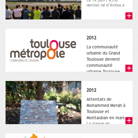
Le 14 juin l’A350
dernier né d’Airbus a
quitté le sol. Patrice
Nin, Photographie...
2012
La communauté
urbaine du Grand
Toulouse devient
communauté
urbaine Toulouse
Le nouveau logotype
de Toulouse
Métropole,
2012
représentant l'anneau
de Moëbius.
Attentats de
Mohammed Merah à
Toulouse et
Montauban en mars.
La plaque en
hommage aux
victimes de Merah est