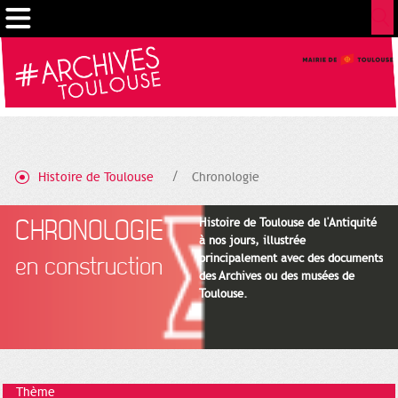
Gestion de vos préférences sur les cookies
Histoire de Toulouse
Chronologie
CHRONOLOGIE
Histoire de Toulouse de l'Antiquité
à nos jours, illustrée
principalement avec des documents
en construction
des Archives ou des musées de
Toulouse.
Thème