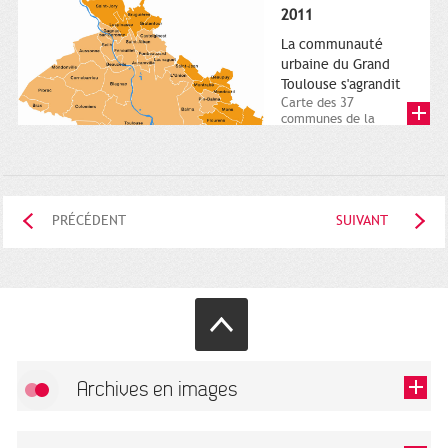
posée. Square
2011
Charles-de-Gaulle.
25...
La communauté
urbaine du Grand
Toulouse s'agrandit
Carte des 37
communes de la
communauté urbaine.
2011. Infographistes
de la Direction de...
PRÉCÉDENT
SUIVANT
Archives en images
Autoriser
FlickR (badge) est désactivé.