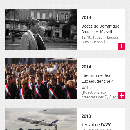
dimanche 21 et 22
novembre,...
2014
Dèces de Dominique
Baudis le 10 avril.
12.10.1982. P. Baudis
présente son fils
Dominique comme
successeur. Place de
Toulouse,...
2014
Election de Jean-
Luc Moudenc le 4
avril.
[Réactions aux
attentats des 7, 8 et 9
janvier 2015]. Place
du Capitole. 8
janvier...
2013
1er vol de l'A350