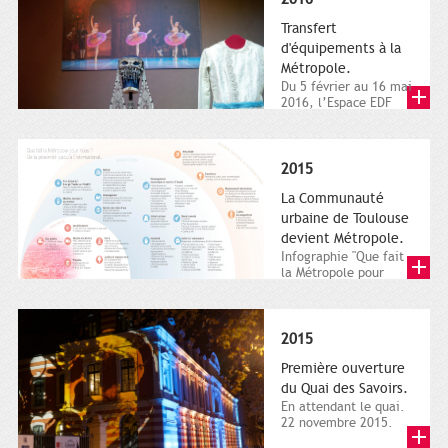
Transfert
d'équipements à la
Métropole.
Du 5 février au 16 mai
2016, l’Espace EDF
Bazacle, le Théâtre et
l’Orchestre national...
2015
La Communauté
urbaine de Toulouse
devient Métropole.
Infographie "Que fait
la Métropole pour
nous ? De la proximité
jusqu'à...
2015
Première ouverture
du Quai des Savoirs.
En attendant le quai.
22 novembre 2015.
Les samedi et