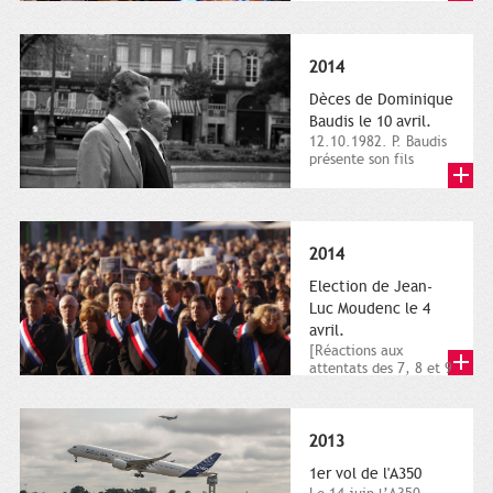
dimanche 21 et 22
novembre,...
2014
Dèces de Dominique
Baudis le 10 avril.
12.10.1982. P. Baudis
présente son fils
Dominique comme
successeur. Place de
Toulouse,...
2014
Election de Jean-
Luc Moudenc le 4
avril.
[Réactions aux
attentats des 7, 8 et 9
janvier 2015]. Place
du Capitole. 8
janvier...
2013
1er vol de l'A350