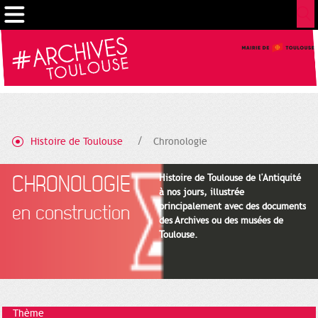
Gestion de vos préférences sur les cookies
Histoire de Toulouse
Chronologie
CHRONOLOGIE
Histoire de Toulouse de l'Antiquité
à nos jours, illustrée
principalement avec des documents
en construction
des Archives ou des musées de
Toulouse.
Thème