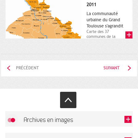
posée. Square
2011
Charles-de-Gaulle.
25...
La communauté
urbaine du Grand
Toulouse s'agrandit
Carte des 37
communes de la
communauté urbaine.
2011. Infographistes
de la Direction de...
PRÉCÉDENT
SUIVANT
Archives en images
Autoriser
FlickR (badge) est désactivé.