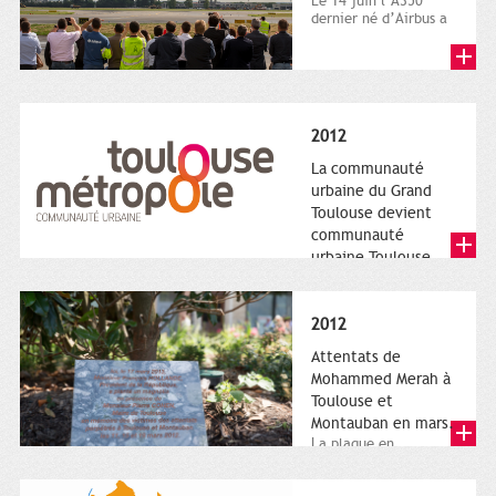
Le 14 juin l’A350
dernier né d’Airbus a
quitté le sol. Patrice
Nin, Photographie...
2012
La communauté
urbaine du Grand
Toulouse devient
communauté
urbaine Toulouse
Le nouveau logotype
de Toulouse
Métropole,
2012
représentant l'anneau
de Moëbius.
Attentats de
Mohammed Merah à
Toulouse et
Montauban en mars.
La plaque en
hommage aux
victimes de Merah est