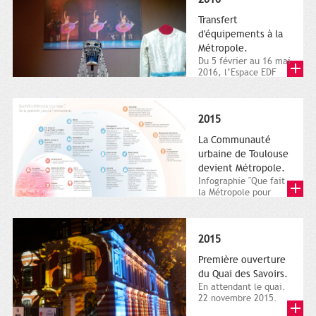
Transfert
d'équipements à la
Métropole.
Du 5 février au 16 mai
2016, l’Espace EDF
Bazacle, le Théâtre et
l’Orchestre national...
2015
La Communauté
urbaine de Toulouse
devient Métropole.
Infographie "Que fait
la Métropole pour
nous ? De la proximité
jusqu'à...
2015
Première ouverture
du Quai des Savoirs.
En attendant le quai.
22 novembre 2015.
Les samedi et