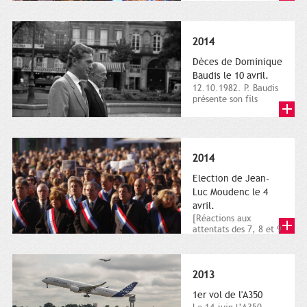
dimanche 21 et 22
novembre,...
2014
Dèces de Dominique
Baudis le 10 avril.
12.10.1982. P. Baudis
présente son fils
Dominique comme
successeur. Place de
Toulouse,...
2014
Election de Jean-
Luc Moudenc le 4
avril.
[Réactions aux
attentats des 7, 8 et 9
janvier 2015]. Place
du Capitole. 8
janvier...
2013
1er vol de l'A350