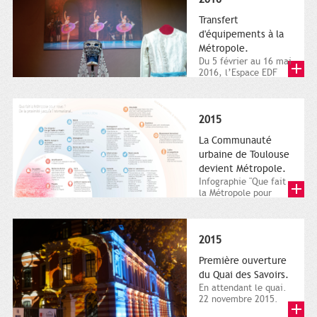
Transfert
d'équipements à la
Métropole.
Du 5 février au 16 mai
2016, l’Espace EDF
Bazacle, le Théâtre et
l’Orchestre national...
2015
La Communauté
urbaine de Toulouse
devient Métropole.
Infographie "Que fait
la Métropole pour
nous ? De la proximité
jusqu'à...
2015
Première ouverture
du Quai des Savoirs.
En attendant le quai.
22 novembre 2015.
Les samedi et