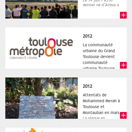
Le 14 juin l’A350
dernier né d’Airbus a
quitté le sol. Patrice
Nin, Photographie...
2012
La communauté
urbaine du Grand
Toulouse devient
communauté
urbaine Toulouse
Le nouveau logotype
de Toulouse
Métropole,
2012
représentant l'anneau
de Moëbius.
Attentats de
Mohammed Merah à
Toulouse et
Montauban en mars.
La plaque en
hommage aux
victimes de Merah est