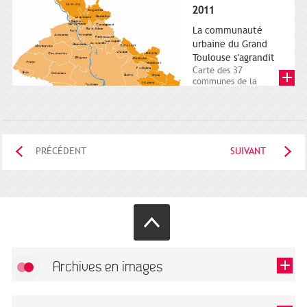
posée. Square
2011
Charles-de-Gaulle.
25...
La communauté
urbaine du Grand
Toulouse s'agrandit
Carte des 37
communes de la
communauté urbaine.
2011. Infographistes
de la Direction de...
PRÉCÉDENT
SUIVANT
Archives en images
Autoriser
FlickR (badge) est désactivé.