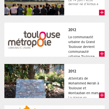
Le 14 juin l’A350
dernier né d’Airbus a
quitté le sol. Patrice
Nin, Photographie...
2012
La communauté
urbaine du Grand
Toulouse devient
communauté
urbaine Toulouse
Le nouveau logotype
de Toulouse
Métropole,
2012
représentant l'anneau
de Moëbius.
Attentats de
Mohammed Merah à
Toulouse et
Montauban en mars.
La plaque en
hommage aux
victimes de Merah est