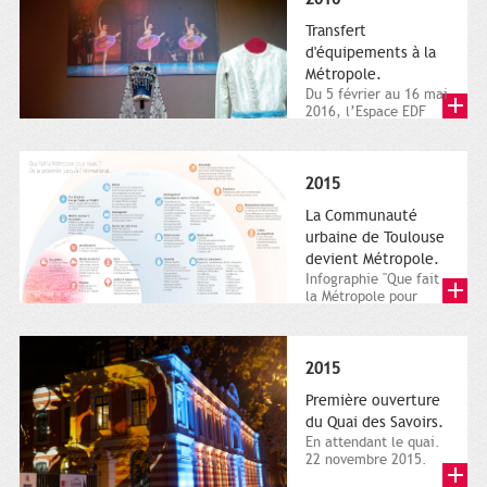
Transfert
d'équipements à la
Métropole.
Du 5 février au 16 mai
2016, l’Espace EDF
Bazacle, le Théâtre et
l’Orchestre national...
2015
La Communauté
urbaine de Toulouse
devient Métropole.
Infographie "Que fait
la Métropole pour
nous ? De la proximité
jusqu'à...
2015
Première ouverture
du Quai des Savoirs.
En attendant le quai.
22 novembre 2015.
Les samedi et