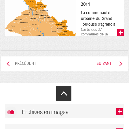
posée. Square
2011
Charles-de-Gaulle.
25...
La communauté
urbaine du Grand
Toulouse s'agrandit
Carte des 37
communes de la
communauté urbaine.
2011. Infographistes
de la Direction de...
PRÉCÉDENT
SUIVANT
Archives en images
Autoriser
FlickR (badge) est désactivé.