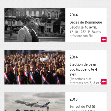
dimanche 21 et 22
novembre,...
2014
Dèces de Dominique
Baudis le 10 avril.
12.10.1982. P. Baudis
présente son fils
Dominique comme
successeur. Place de
Toulouse,...
2014
Election de Jean-
Luc Moudenc le 4
avril.
[Réactions aux
attentats des 7, 8 et 9
janvier 2015]. Place
du Capitole. 8
janvier...
2013
1er vol de l'A350