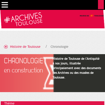
Gestion de vos préférences sur les cookies
Histoire de Toulouse
Chronologie
CHRONOLOGIE
Histoire de Toulouse de l'Antiquité
à nos jours, illustrée
principalement avec des documents
en construction
des Archives ou des musées de
Toulouse.
Thème