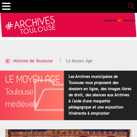
Gestion de vos préférences sur les cookies
Histoire de Toulouse
Le Moyen Âge
LE MOYEN ÂGE
Les Archives municipales de
Toulouse vous proposent des
dossiers en ligne, des images libres
Toulouse
de droit, des séances aux Archives
à l'aide d'une maquette
médiévale
pédagogique et une exposition
itinérante à emprunter
gratuitement.