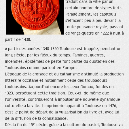
traduit dans la ville par un
certain nombre de signes forts.
Parallèlement, les capitouls
s'effacent peu à peu devant la
toute puissance royale, passant
de vingt-quatre en 1222 à huit à
partir de 1438.
A partir des années 1340-1350 Toulouse est frappée, pendant un
long siècle, par les fléaux du temps. Famines, guerres,
incendies, épidémies de peste font partie du quotidien des
Toulousains comme partout en Europe.
L'époque de la croisade et du catharisme a stimulé la production
littéraire occitane et notamment celle des troubadours
toulousains. Aujourd'hui encore les Jeux floraux, fondés en
1323, perpétuent cette tradition. Ceux-ci, de même que
l'Université, contribueront à impulser une nouvelle dynamique
culturelle à la ville. L'imprimerie apparaît à Toulouse en 1476,
c'est le point de départ de la vulgarisation du livre et, avec lui,
de la diffusion de la connaissance.
e
Dès la fin du 15
siècle, grâce à la culture du pastel, Toulouse va