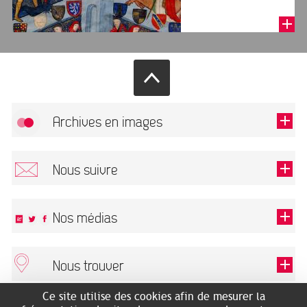
Archives en images
Autoriser
FlickR (badge) est désactivé.
Nous suivre
TOUTES LES IMAGES
Renseigner votre email pour recevoir notre lettre d'information.
Nos médias
Nous trouver
Ce champ est exigé.
OK
Ce site utilise des cookies afin de mesurer la
ARCHIVES MUNICIPALES