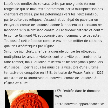
La période médiévale se caractérise par une grande ferveur
religieuse qui se manifeste notamment par la multiplication des
chantiers d'églises, par les pèlerinages vers les lieux saints ou
par le culte des reliques. L'assassinat du légat du pape par un
écuyer du comte de Toulouse donne à Innocent III l'occasion de
lancer en 1209 la croisade contre le Languedoc cathare et contre
le comte Raimond VI, soupçonné d'avoir commandité cet acte.
Toulouse à cette époque compte environ un millier de cathares
qualifiés d'hérétiques par l'Église.
Simon de Montfort, chef de la croisade contre les Albigeois,
multipliera les assauts violents contre la ville pour tenter de la
faire tomber, mais Toulouse résistera et ne sera jamais prise lors
d'un siège. Il périra sous les murs de la ville, lors d'une ultime
tentative de conquête en 1218. Le traité de Meaux-Paris en 1229
attestera de la soumission du nouveau comte de Toulouse à
l'Église et au roi.
1271 l'entrée dans le domaine
royal
Cette nouvelle appartenance se