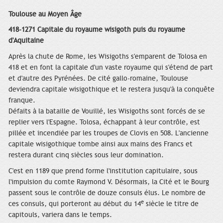
Toulouse au Moyen Âge
418-1271 Capitale du royaume wisigoth puis du royaume
d'Aquitaine
Après la chute de Rome, les Wisigoths s'emparent de Tolosa en
418 et en font la capitale d'un vaste royaume qui s'étend de part
et d'autre des Pyrénées. De cité gallo-romaine, Toulouse
deviendra capitale wisigothique et le restera jusqu'à la conquête
franque.
Défaits à la bataille de Vouillé, les Wisigoths sont forcés de se
replier vers l'Espagne. Tolosa, échappant à leur contrôle, est
pillée et incendiée par les troupes de Clovis en 508. L'ancienne
capitale wisigothique tombe ainsi aux mains des Francs et
restera durant cinq siècles sous leur domination.
C'est en 1189 que prend forme l'institution capitulaire, sous
l'impulsion du comte Raymond V. Désormais, la Cité et le Bourg
passent sous le contrôle de douze consuls élus. Le nombre de
e
ces consuls, qui porteront au début du 14
siècle le titre de
capitouls, variera dans le temps.