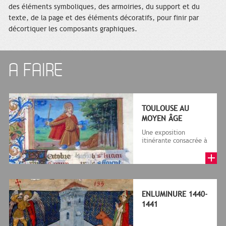
des éléments symboliques, des armoiries, du support et du
texte, de la page et des éléments décoratifs, pour finir par
décortiquer les composants graphiques.
A FAIRE
TOULOUSE AU
MOYEN ÂGE
Une exposition
itinérante consacrée à
Toulouse au Moyen
Âge, des Wisigoths au
siècle d'Or,...
ENLUMINURE 1440-
1441