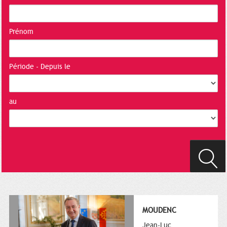
Prénom
Période - Depuis le
au
MOUDENC
Jean-Luc