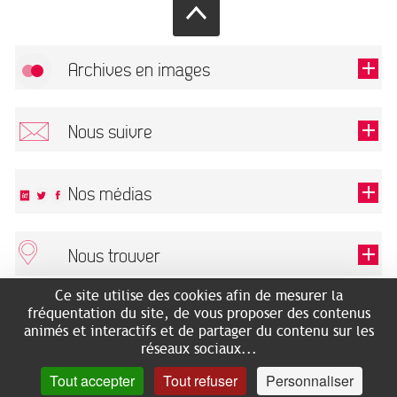
Archives en images
Autoriser
FlickR (badge) est désactivé.
Nous suivre
TOUTES LES IMAGES
Renseigner votre email pour recevoir notre lettre d'information.
Nos médias
Nous trouver
Ce champ est exigé.
OK
Ce site utilise des cookies afin de mesurer la
ARCHIVES MUNICIPALES
RECHERCHES GÉNÉALOGIQUES
fréquentation du site, de vous proposer des contenus
2 rue des Archives
NOUS CONNAÎTRE
animés et interactifs et de partager du contenu sur les
SERVICE ÉDUCATIF
31500 Toulouse
réseaux sociaux...
LES ARCHIVES EN LIGNE
Accès mobilité réduite :
Tout accepter
Tout refuser
Personnaliser
HISTOIRE DE TOULOUSE
7 avenue de Bellevue