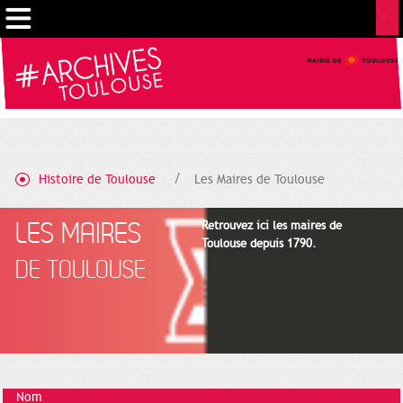
Gestion de vos préférences sur les cookies
Histoire de Toulouse
Les Maires de Toulouse
LES MAIRES
Retrouvez ici les maires de
Toulouse depuis 1790.
DE TOULOUSE
Nom