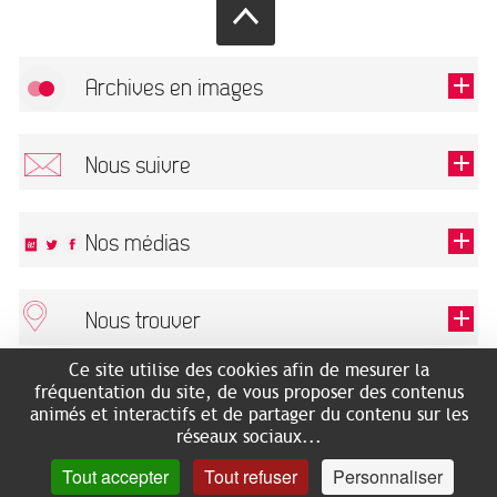
Archives en images
Autoriser
FlickR (badge) est désactivé.
Nous suivre
TOUTES LES IMAGES
Renseigner votre email pour recevoir notre lettre d'information.
Nos médias
Nous trouver
Ce champ est exigé.
OK
Ce site utilise des cookies afin de mesurer la
ARCHIVES MUNICIPALES
RECHERCHES GÉNÉALOGIQUES
fréquentation du site, de vous proposer des contenus
2 rue des Archives
NOUS CONNAÎTRE
animés et interactifs et de partager du contenu sur les
SERVICE ÉDUCATIF
31500 Toulouse
réseaux sociaux...
LES ARCHIVES EN LIGNE
Accès mobilité réduite :
Tout accepter
Tout refuser
Personnaliser
HISTOIRE DE TOULOUSE
7 avenue de Bellevue