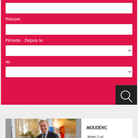
Prénom
Période - Depuis le
au
MOUDENC
Jean-Luc