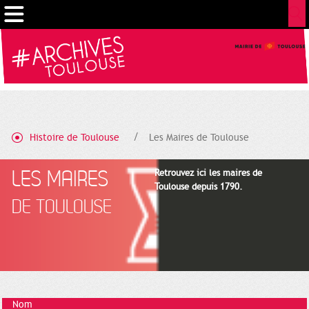
Gestion de vos préférences sur les cookies
Histoire de Toulouse
Les Maires de Toulouse
LES MAIRES
Retrouvez ici les maires de
Toulouse depuis 1790.
DE TOULOUSE
Nom