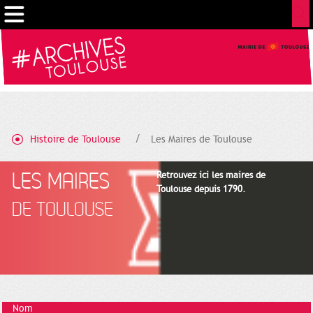
Gestion de vos préférences sur les cookies
Histoire de Toulouse
Les Maires de Toulouse
LES MAIRES
Retrouvez ici les maires de
Toulouse depuis 1790.
DE TOULOUSE
Nom