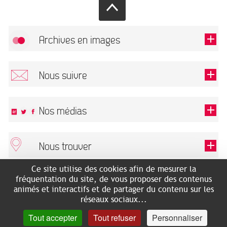
Archives en images
Autoriser
FlickR (badge) est désactivé.
Nous suivre
TOUTES LES IMAGES
Renseigner votre email pour recevoir notre lettre d'information.
Nos médias
Nous trouver
Ce champ est exigé.
OK
Ce site utilise des cookies afin de mesurer la
ARCHIVES MUNICIPALES
RECHERCHES GÉNÉALOGIQUES
fréquentation du site, de vous proposer des contenus
2 rue des Archives
NOUS CONNAÎTRE
animés et interactifs et de partager du contenu sur les
SERVICE ÉDUCATIF
31500 Toulouse
réseaux sociaux...
LES ARCHIVES EN LIGNE
Accès mobilité réduite :
Tout accepter
Tout refuser
Personnaliser
HISTOIRE DE TOULOUSE
7 avenue de Bellevue