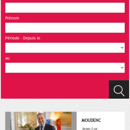
Prénom
Période - Depuis le
au
MOUDENC
Jean-Luc