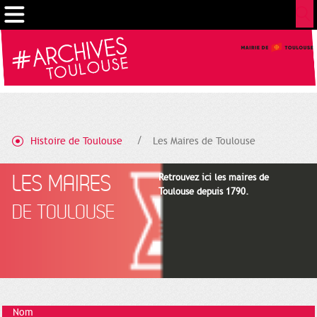
Gestion de vos préférences sur les cookies
Histoire de Toulouse
Les Maires de Toulouse
LES MAIRES
Retrouvez ici les maires de
Toulouse depuis 1790.
DE TOULOUSE
Nom