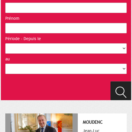
Prénom
Période - Depuis le
au
MOUDENC
Jean-Luc