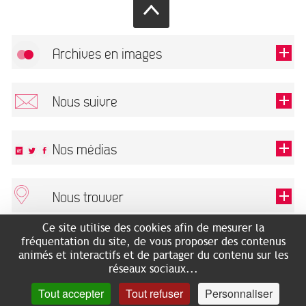
Archives en images
Autoriser
FlickR (badge) est désactivé.
Nous suivre
TOUTES LES IMAGES
Renseigner votre email pour recevoir notre lettre d'information.
Nos médias
Nous trouver
Ce champ est exigé.
OK
Ce site utilise des cookies afin de mesurer la
ARCHIVES MUNICIPALES
RECHERCHES GÉNÉALOGIQUES
fréquentation du site, de vous proposer des contenus
2 rue des Archives
NOUS CONNAÎTRE
animés et interactifs et de partager du contenu sur les
SERVICE ÉDUCATIF
31500 Toulouse
réseaux sociaux...
LES ARCHIVES EN LIGNE
Accès mobilité réduite :
Tout accepter
Tout refuser
Personnaliser
HISTOIRE DE TOULOUSE
7 avenue de Bellevue