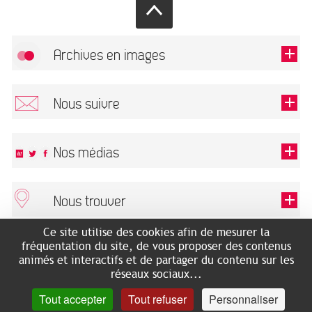
Archives en images
Autoriser
FlickR (badge) est désactivé.
Nous suivre
TOUTES LES IMAGES
Renseigner votre email pour recevoir notre lettre d'information.
Nos médias
Nous trouver
Ce champ est exigé.
OK
Ce site utilise des cookies afin de mesurer la
ARCHIVES MUNICIPALES
RECHERCHES GÉNÉALOGIQUES
fréquentation du site, de vous proposer des contenus
2 rue des Archives
NOUS CONNAÎTRE
animés et interactifs et de partager du contenu sur les
SERVICE ÉDUCATIF
31500 Toulouse
réseaux sociaux...
LES ARCHIVES EN LIGNE
Accès mobilité réduite :
Tout accepter
Tout refuser
Personnaliser
HISTOIRE DE TOULOUSE
7 avenue de Bellevue