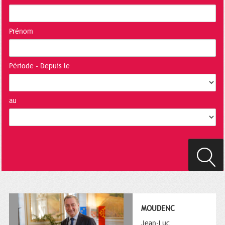
Prénom
Période - Depuis le
au
MOUDENC
Jean-Luc