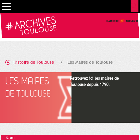
Gestion de vos préférences sur les cookies
Histoire de Toulouse
Les Maires de Toulouse
LES MAIRES
Retrouvez ici les maires de
Toulouse depuis 1790.
DE TOULOUSE
Nom