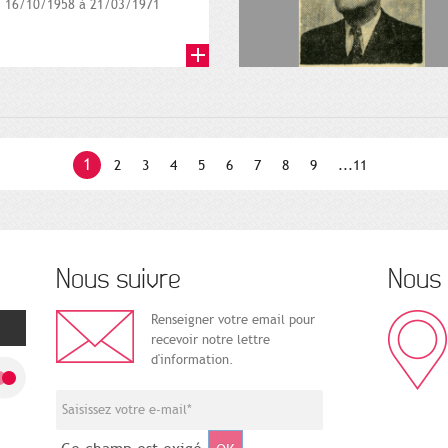
16/10/1958 à 21/03/1971
1
2
3
4
5
6
7
8
9
...11
Nous suivre
Nous 
Renseigner votre email pour
recevoir notre lettre
d'information.