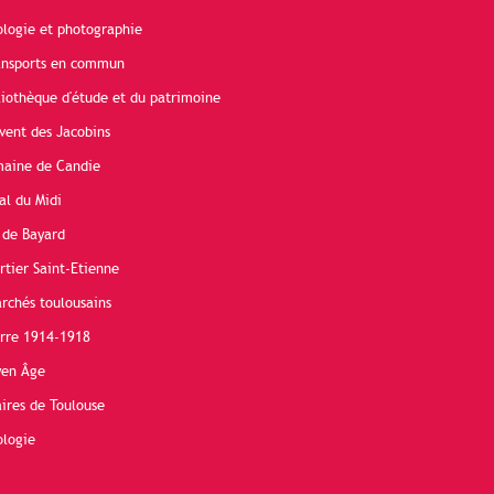
ologie et photographie
ransports en commun
liothèque d'étude et du patrimoine
vent des Jacobins
maine de Candie
al du Midi
 de Bayard
rtier Saint-Etienne
rchés toulousains
erre 1914-1918
yen Âge
ires de Toulouse
ologie