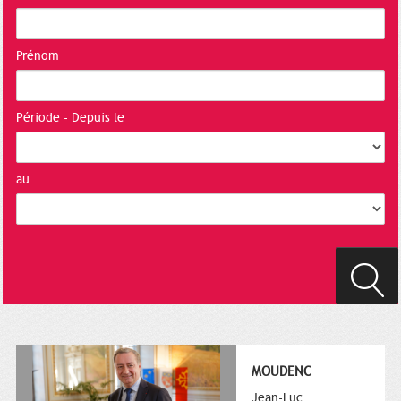
Prénom
Période - Depuis le
au
MOUDENC
Jean-Luc