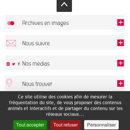
Archives en images
Autoriser
FlickR (badge) est désactivé.
Nous suivre
TOUTES LES IMAGES
Renseigner votre email pour recevoir notre lettre d'information.
Nos médias
Nous trouver
Ce champ est exigé.
OK
Ce site utilise des cookies afin de mesurer la
ARCHIVES MUNICIPALES
RECHERCHES GÉNÉALOGIQUES
fréquentation du site, de vous proposer des contenus
2 rue des Archives
NOUS CONNAÎTRE
animés et interactifs et de partager du contenu sur les
SERVICE ÉDUCATIF
31500 Toulouse
réseaux sociaux...
LES ARCHIVES EN LIGNE
Accès mobilité réduite :
Tout accepter
Tout refuser
Personnaliser
HISTOIRE DE TOULOUSE
7 avenue de Bellevue