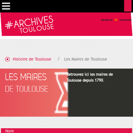
Gestion de vos préférences sur les cookies
Histoire de Toulouse
Les Maires de Toulouse
LES MAIRES
Retrouvez ici les maires de
Toulouse depuis 1790.
DE TOULOUSE
Nom