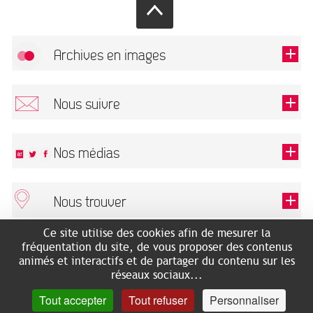
Archives en images
Autoriser
FlickR (badge) est désactivé.
Nous suivre
TOUTES LES IMAGES
Renseigner votre email pour recevoir notre lettre d'information.
Nos médias
Nous trouver
Ce champ est exigé.
OK
Ce site utilise des cookies afin de mesurer la
ARCHIVES MUNICIPALES
RECHERCHES GÉNÉALOGIQUES
fréquentation du site, de vous proposer des contenus
2 rue des Archives
NOUS CONNAÎTRE
animés et interactifs et de partager du contenu sur les
SERVICE ÉDUCATIF
31500 Toulouse
réseaux sociaux...
LES ARCHIVES EN LIGNE
Accès mobilité réduite :
Tout accepter
Tout refuser
Personnaliser
HISTOIRE DE TOULOUSE
7 avenue de Bellevue