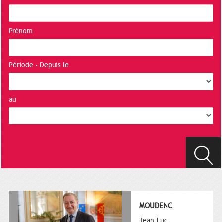
Prénom
Période - Depuis le
au
MOUDENC
Jean-Luc