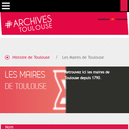
Gestion de vos préférences sur les cookies
Histoire de Toulouse
Les Maires de Toulouse
LES MAIRES
Retrouvez ici les maires de
Toulouse depuis 1790.
DE TOULOUSE
Nom