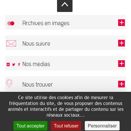
Archives en images
Autoriser
FlickR (badge) est désactivé.
Nous suivre
TOUTES LES IMAGES
Renseigner votre email pour recevoir notre lettre d'information.
Nos médias
Nous trouver
Ce champ est exigé.
OK
Ce site utilise des cookies afin de mesurer la
ARCHIVES MUNICIPALES
RECHERCHES GÉNÉALOGIQUES
fréquentation du site, de vous proposer des contenus
2 rue des Archives
NOUS CONNAÎTRE
animés et interactifs et de partager du contenu sur les
SERVICE ÉDUCATIF
31500 Toulouse
réseaux sociaux...
LES ARCHIVES EN LIGNE
Accès mobilité réduite :
Tout accepter
Tout refuser
Personnaliser
HISTOIRE DE TOULOUSE
7 avenue de Bellevue