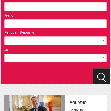
Prénom
Période - Depuis le
au
MOUDENC
Jean-Luc