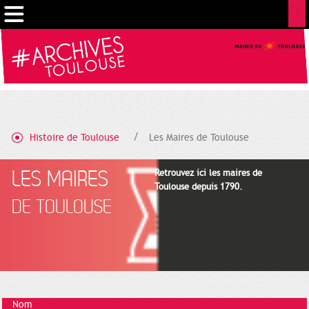
Gestion de vos préférences sur les cookies
Histoire de Toulouse
Les Maires de Toulouse
LES MAIRES
Retrouvez ici les maires de
Toulouse depuis 1790.
DE TOULOUSE
Nom