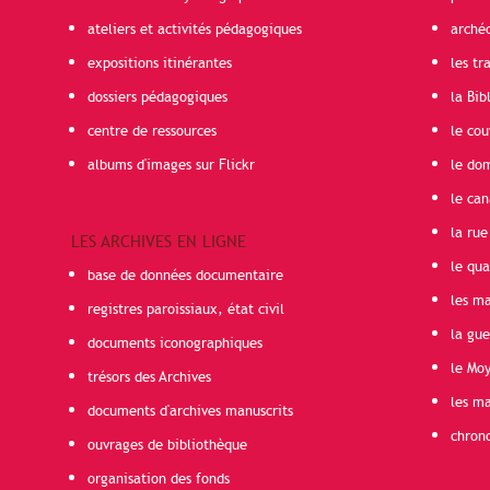
ateliers et activités pédagogiques
arché
expositions itinérantes
les t
dossiers pédagogiques
la Bib
centre de ressources
le cou
albums d'images sur Flickr
le do
le can
la rue
LES ARCHIVES EN LIGNE
le qua
base de données documentaire
les ma
registres paroissiaux, état civil
la gu
documents iconographiques
le Mo
trésors des Archives
les ma
documents d'archives manuscrits
chron
ouvrages de bibliothèque
organisation des fonds