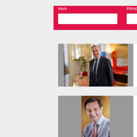
Nom
Prén