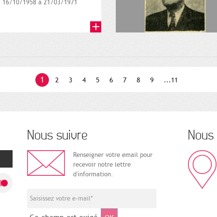
16/10/1958 à 21/03/1971
1
2
3
4
5
6
7
8
9
...11
Nous suivre
Nous 
Renseigner votre email pour
recevoir notre lettre
d'information.