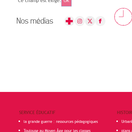
Ce champ est exigé.
OK
Nos médias
SERVICE ÉDUCATIF
HISTOI
la grande guerre : ressources pédagogiques
Urban
Toulouse au Moyen Âge pour les classes
plans 