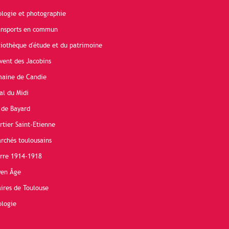
ologie et photographie
ransports en commun
liothèque d'étude et du patrimoine
vent des Jacobins
maine de Candie
al du Midi
 de Bayard
rtier Saint-Etienne
rchés toulousains
erre 1914-1918
yen Âge
ires de Toulouse
ologie