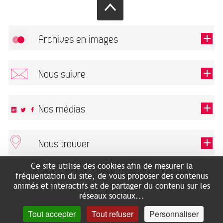
Archives en images
Autoriser
FlickR (badge) est désactivé.
Nous suivre
TOUTES LES IMAGES
Renseigner votre email pour recevoir notre lettre d'information.
Nos médias
Nous trouver
Ce champ est exigé.
OK
Ce site utilise des cookies afin de mesurer la
ARCHIVES MUNICIPALES
RECHERCHES GÉNÉALOGIQUES
fréquentation du site, de vous proposer des contenus
2 rue des Archives
NOUS CONNAÎTRE
animés et interactifs et de partager du contenu sur les
SERVICE ÉDUCATIF
31500 Toulouse
réseaux sociaux...
LES ARCHIVES EN LIGNE
Accès mobilité réduite :
Tout accepter
Tout refuser
Personnaliser
HISTOIRE DE TOULOUSE
7 avenue de Bellevue