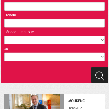
Prénom
Période - Depuis le
au
MOUDENC
Jean-Luc