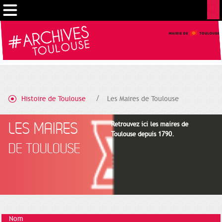
Gestion de vos préférences sur les cookies
Histoire de Toulouse
Les Maires de Toulouse
LES MAIRES
Retrouvez ici les maires de
Toulouse depuis 1790.
DE TOULOUSE
Nom