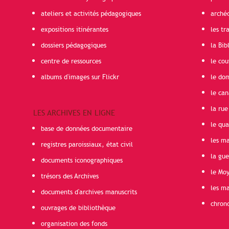
ateliers et activités pédagogiques
arché
expositions itinérantes
les t
dossiers pédagogiques
la Bib
centre de ressources
le cou
albums d'images sur Flickr
le do
le can
la rue
LES ARCHIVES EN LIGNE
le qua
base de données documentaire
les ma
registres paroissiaux, état civil
la gu
documents iconographiques
le Mo
trésors des Archives
les ma
documents d'archives manuscrits
chron
ouvrages de bibliothèque
organisation des fonds