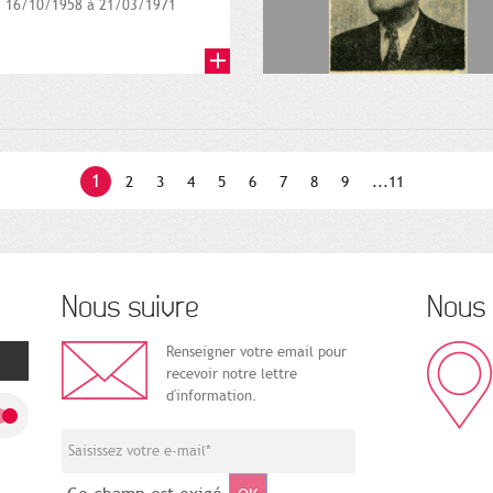
16/10/1958 à 21/03/1971
1
2
3
4
5
6
7
8
9
...11
Nous suivre
Nous 
Renseigner votre email pour
recevoir notre lettre
d'information.