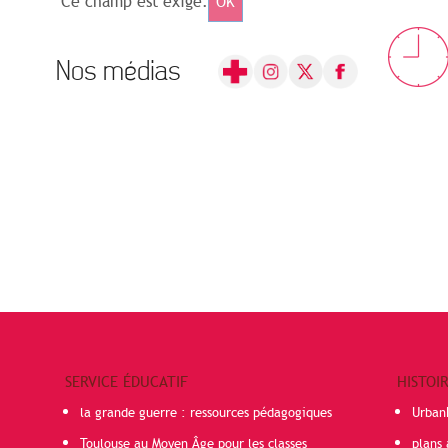
Ce champ est exigé.
OK
Nos médias
SERVICE ÉDUCATIF
HISTOI
la grande guerre : ressources pédagogiques
Urban
Toulouse au Moyen Âge pour les classes
plans 