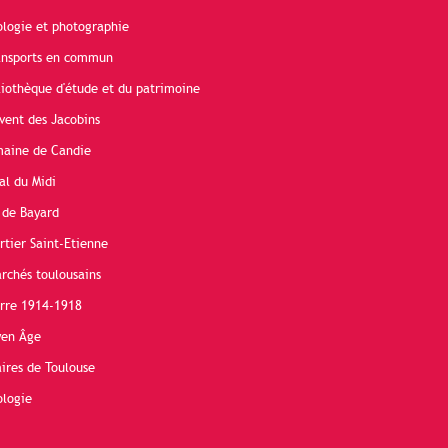
ologie et photographie
ransports en commun
liothèque d'étude et du patrimoine
vent des Jacobins
maine de Candie
al du Midi
 de Bayard
rtier Saint-Etienne
rchés toulousains
erre 1914-1918
yen Âge
ires de Toulouse
ologie