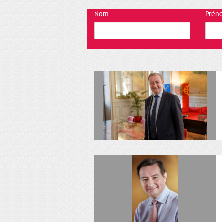
Nom
Prén