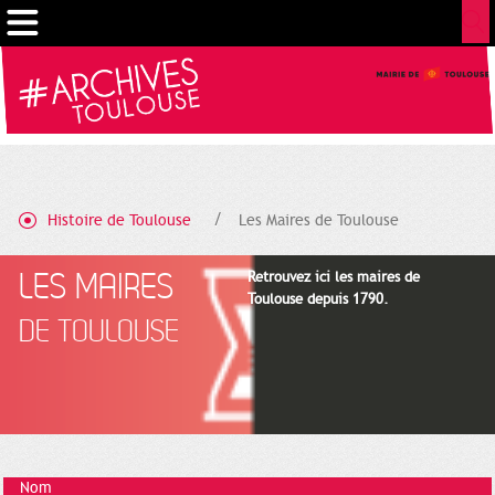
Gestion de vos préférences sur les cookies
Histoire de Toulouse
Les Maires de Toulouse
LES MAIRES
Retrouvez ici les maires de
Toulouse depuis 1790.
DE TOULOUSE
Nom