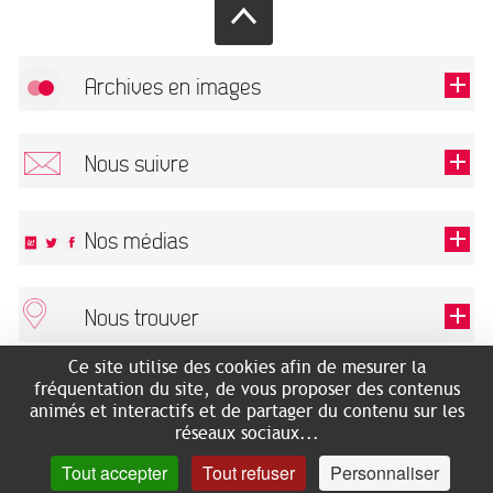
Archives en images
Autoriser
FlickR (badge) est désactivé.
Nous suivre
TOUTES LES IMAGES
Renseigner votre email pour recevoir notre lettre d'information.
Nos médias
Nous trouver
Ce champ est exigé.
OK
Ce site utilise des cookies afin de mesurer la
ARCHIVES MUNICIPALES
RECHERCHES GÉNÉALOGIQUES
fréquentation du site, de vous proposer des contenus
2 rue des Archives
NOUS CONNAÎTRE
animés et interactifs et de partager du contenu sur les
SERVICE ÉDUCATIF
31500 Toulouse
réseaux sociaux...
LES ARCHIVES EN LIGNE
Accès mobilité réduite :
Tout accepter
Tout refuser
Personnaliser
HISTOIRE DE TOULOUSE
7 avenue de Bellevue