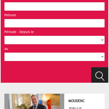
Prénom
Période - Depuis le
au
MOUDENC
Jean-Luc