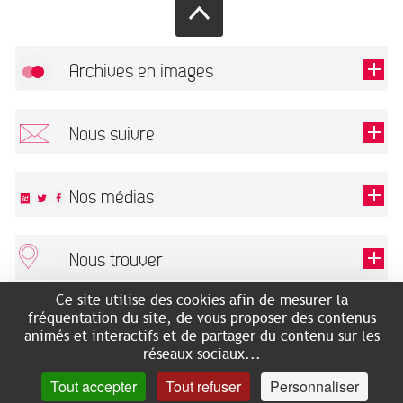
Archives en images
Autoriser
FlickR (badge) est désactivé.
Nous suivre
TOUTES LES IMAGES
Renseigner votre email pour recevoir notre lettre d'information.
Nos médias
Nous trouver
Ce champ est exigé.
OK
Ce site utilise des cookies afin de mesurer la
ARCHIVES MUNICIPALES
RECHERCHES GÉNÉALOGIQUES
fréquentation du site, de vous proposer des contenus
2 rue des Archives
NOUS CONNAÎTRE
animés et interactifs et de partager du contenu sur les
SERVICE ÉDUCATIF
31500 Toulouse
réseaux sociaux...
LES ARCHIVES EN LIGNE
Accès mobilité réduite :
Tout accepter
Tout refuser
Personnaliser
HISTOIRE DE TOULOUSE
7 avenue de Bellevue