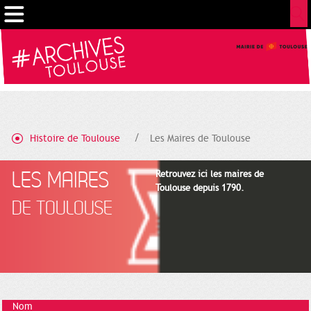
Gestion de vos préférences sur les cookies
Histoire de Toulouse
Les Maires de Toulouse
LES MAIRES
Retrouvez ici les maires de
Toulouse depuis 1790.
DE TOULOUSE
Nom