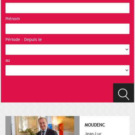
Prénom
Période - Depuis le
au
MOUDENC
Jean-Luc