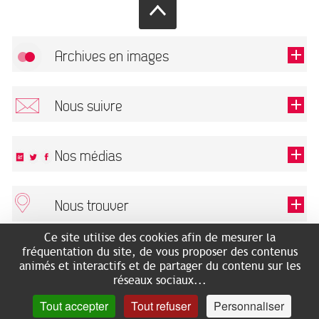
Archives en images
Autoriser
FlickR (badge) est désactivé.
Nous suivre
TOUTES LES IMAGES
Renseigner votre email pour recevoir notre lettre d'information.
Nos médias
Nous trouver
Ce champ est exigé.
OK
Ce site utilise des cookies afin de mesurer la
ARCHIVES MUNICIPALES
RECHERCHES GÉNÉALOGIQUES
fréquentation du site, de vous proposer des contenus
2 rue des Archives
NOUS CONNAÎTRE
animés et interactifs et de partager du contenu sur les
SERVICE ÉDUCATIF
31500 Toulouse
réseaux sociaux...
LES ARCHIVES EN LIGNE
Accès mobilité réduite :
Tout accepter
Tout refuser
Personnaliser
HISTOIRE DE TOULOUSE
7 avenue de Bellevue