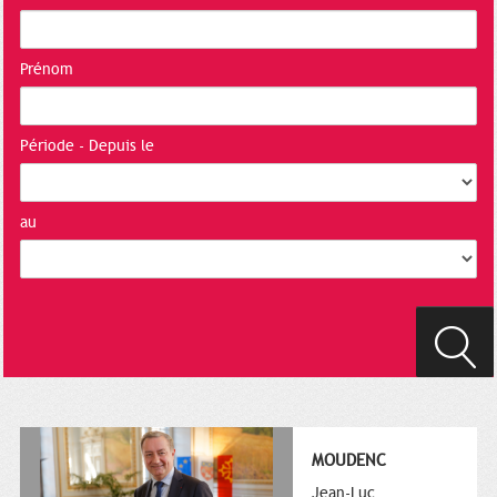
Prénom
Période - Depuis le
au
MOUDENC
Jean-Luc