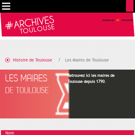
Gestion de vos préférences sur les cookies
Histoire de Toulouse
Les Maires de Toulouse
LES MAIRES
Retrouvez ici les maires de
Toulouse depuis 1790.
DE TOULOUSE
Nom