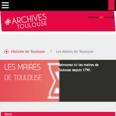
Gestion de vos préférences sur les cookies
Histoire de Toulouse
Les Maires de Toulouse
LES MAIRES
Retrouvez ici les maires de
Toulouse depuis 1790.
DE TOULOUSE
Nom