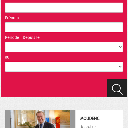
Prénom
Période - Depuis le
au
MOUDENC
Jean-Luc