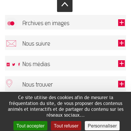
Archives en images
Autoriser
FlickR (badge) est désactivé.
Nous suivre
TOUTES LES IMAGES
Renseigner votre email pour recevoir notre lettre d'information.
Nos médias
Nous trouver
Ce champ est exigé.
OK
Ce site utilise des cookies afin de mesurer la
ARCHIVES MUNICIPALES
RECHERCHES GÉNÉALOGIQUES
fréquentation du site, de vous proposer des contenus
2 rue des Archives
NOUS CONNAÎTRE
animés et interactifs et de partager du contenu sur les
SERVICE ÉDUCATIF
31500 Toulouse
réseaux sociaux...
LES ARCHIVES EN LIGNE
Accès mobilité réduite :
Tout accepter
Tout refuser
Personnaliser
HISTOIRE DE TOULOUSE
7 avenue de Bellevue