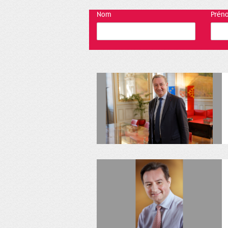
Nom
Prén