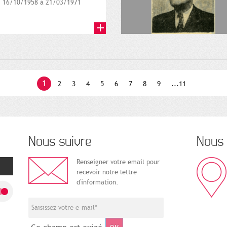
16/10/1958 à 21/03/1971
1
2
3
4
5
6
7
8
9
...11
Nous suivre
Nous 
Renseigner votre email pour
recevoir notre lettre
d'information.