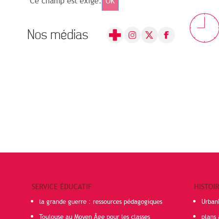
Ce champ est exigé.
OK
Nos médias
SERVICE ÉDUCATIF
HISTOI
la grande guerre : ressources pédagogiques
Urban
Toulouse au Moyen Âge pour les classes
plans 