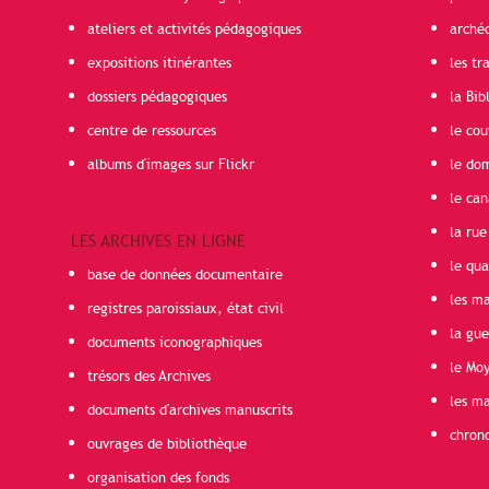
ateliers et activités pédagogiques
arché
expositions itinérantes
les t
dossiers pédagogiques
la Bib
centre de ressources
le cou
albums d'images sur Flickr
le do
le can
la rue
LES ARCHIVES EN LIGNE
le qua
base de données documentaire
les ma
registres paroissiaux, état civil
la gu
documents iconographiques
le Mo
trésors des Archives
les ma
documents d'archives manuscrits
chron
ouvrages de bibliothèque
organisation des fonds