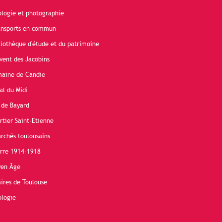
ologie et photographie
ransports en commun
liothèque d'étude et du patrimoine
vent des Jacobins
maine de Candie
al du Midi
 de Bayard
rtier Saint-Etienne
rchés toulousains
erre 1914-1918
yen Âge
ires de Toulouse
ologie