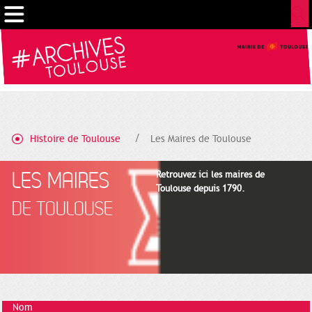
Gestion de vos préférences sur les cookies
Histoire de Toulouse
Les Maires de Toulouse
LES MAIRES
Retrouvez ici les maires de
Toulouse depuis 1790.
DE TOULOUSE
Nom