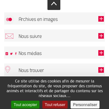
Archives en images
Autoriser
FlickR (badge) est désactivé.
Nous suivre
TOUTES LES IMAGES
Renseigner votre email pour recevoir notre lettre d'information.
Nos médias
Nous trouver
Ce champ est exigé.
OK
Ce site utilise des cookies afin de mesurer la
ARCHIVES MUNICIPALES
RECHERCHES GÉNÉALOGIQUES
fréquentation du site, de vous proposer des contenus
2 rue des Archives
NOUS CONNAÎTRE
animés et interactifs et de partager du contenu sur les
SERVICE ÉDUCATIF
31500 Toulouse
réseaux sociaux...
LES ARCHIVES EN LIGNE
Accès mobilité réduite :
Tout accepter
Tout refuser
Personnaliser
HISTOIRE DE TOULOUSE
7 avenue de Bellevue