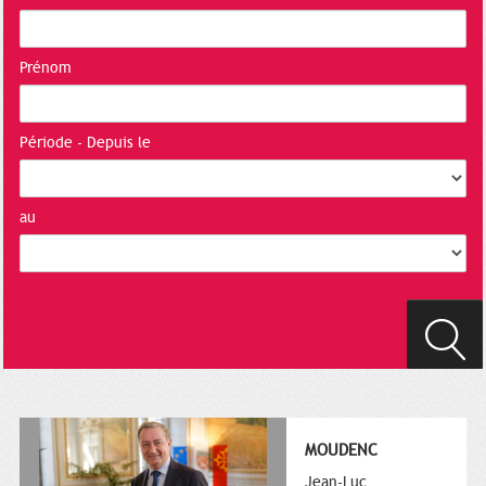
Prénom
Période - Depuis le
au
MOUDENC
Jean-Luc