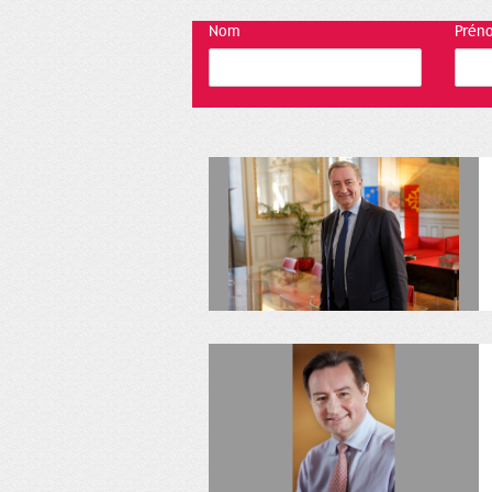
Nom
Prén