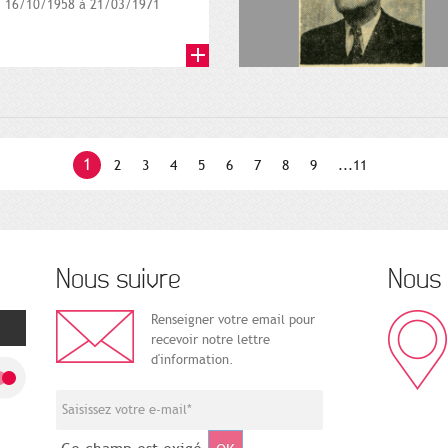
16/10/1958 à 21/03/1971
1
2
3
4
5
6
7
8
9
...11
Nous suivre
Nous 
Renseigner votre email pour
recevoir notre lettre
d'information.