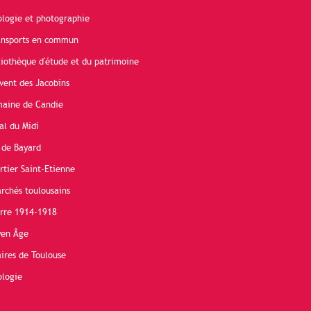
ologie et photographie
ransports en commun
liothèque d'étude et du patrimoine
vent des Jacobins
maine de Candie
al du Midi
 de Bayard
rtier Saint-Etienne
rchés toulousains
erre 1914-1918
yen Âge
ires de Toulouse
ologie