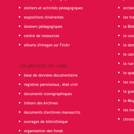
ateliers et activités pédagogiques
arché
expositions itinérantes
les t
dossiers pédagogiques
la Bib
centre de ressources
le cou
albums d'images sur Flickr
le do
le can
la rue
LES ARCHIVES EN LIGNE
le qua
base de données documentaire
les ma
registres paroissiaux, état civil
la gu
documents iconographiques
le Mo
trésors des Archives
les ma
documents d'archives manuscrits
chron
ouvrages de bibliothèque
organisation des fonds