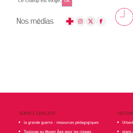
Ce champ est exigé.
OK
Nos médias
SERVICE ÉDUCATIF
HISTOI
la grande guerre : ressources pédagogiques
Urban
Toulouse au Moyen Âge pour les classes
plans 