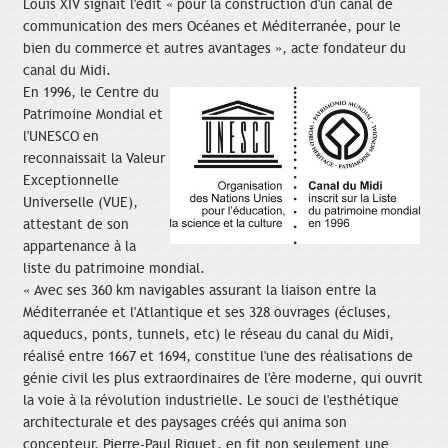
Louis XIV signait l'édit « pour la construction d'un canal de
communication des mers Océanes et Méditerranée, pour le
bien du commerce et autres avantages », acte fondateur du
canal du Midi.
En 1996, le Centre du
Patrimoine Mondial et
l'UNESCO en
reconnaissait la Valeur
Exceptionnelle
Universelle (VUE),
attestant de son
appartenance à la
liste du patrimoine mondial.
« Avec ses 360 km navigables assurant la liaison entre la
Méditerranée et l'Atlantique et ses 328 ouvrages (écluses,
aqueducs, ponts, tunnels, etc) le réseau du canal du Midi,
réalisé entre 1667 et 1694, constitue l'une des réalisations de
génie civil les plus extraordinaires de l'ère moderne, qui ouvrit
la voie à la révolution industrielle. Le souci de l'esthétique
architecturale et des paysages créés qui anima son
concepteur, Pierre-Paul Riquet, en fit non seulement une