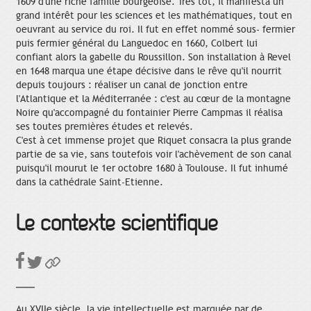
1609 d'une riche famille bourgeoise. Très tôt, il manifesta un
grand intérêt pour les sciences et les mathématiques, tout en
oeuvrant au service du roi. Il fut en effet nommé sous- fermier
puis fermier général du Languedoc en 1660, Colbert lui
confiant alors la gabelle du Roussillon. Son installation à Revel
en 1648 marqua une étape décisive dans le rêve qu'il nourrit
depuis toujours : réaliser un canal de jonction entre
l'Atlantique et la Méditerranée : c'est au cœur de la montagne
Noire qu'accompagné du fontainier Pierre Campmas il réalisa
ses toutes premières études et relevés.
C'est à cet immense projet que Riquet consacra la plus grande
partie de sa vie, sans toutefois voir l'achèvement de son canal
puisqu'il mourut le 1er octobre 1680 à Toulouse. Il fut inhumé
dans la cathédrale Saint-Etienne.
Le contexte scientifique
Au XVIIe siècle, la vie intellectuelle est marquée par de