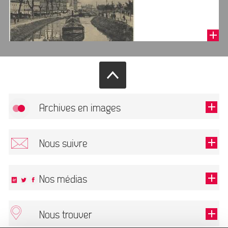
Archives en images
Autoriser
FlickR (badge) est désactivé.
Nous suivre
TOUTES LES IMAGES
Renseigner votre email pour recevoir notre lettre d'information.
Nos médias
Nous trouver
Ce champ est exigé.
OK