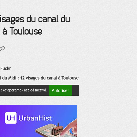
visages du canal du
i à Toulouse
Flickr
Autoriser
kR (diaporama) est désactivé.