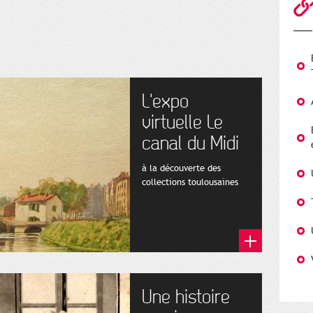
L'expo
virtuelle Le
canal du Midi
à la découverte des
collections toulousaines
Une histoire