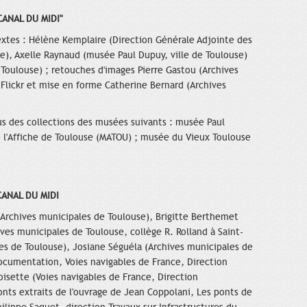
CANAL DU MIDI"
extes : Hélène Kemplaire (Direction Générale Adjointe des
use), Axelle Raynaud (musée Paul Dupuy, ville de Toulouse)
oulouse) ; retouches d'images Pierre Gastou (Archives
 Flickr et mise en forme Catherine Bernard (Archives
us des collections des musées suivants : musée Paul
 l'Affiche de Toulouse (MATOU) ; musée du Vieux Toulouse
CANAL DU MIDI
(Archives municipales de Toulouse), Brigitte Berthemet
ives municipales de Toulouse, collège R. Rolland à Saint-
es de Toulouse), Josiane Séguéla (Archives municipales de
ocumentation, Voies navigables de France, Direction
isette (Voies navigables de France, Direction
onts extraits de l'ouvrage de Jean Coppolani, Les ponts de