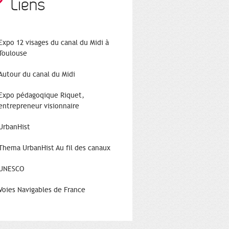
Liens
Expo 12 visages du canal du Midi à
Toulouse
Autour du canal du Midi
Expo pédagoqique Riquet,
entrepreneur visionnaire
UrbanHist
Thema UrbanHist Au fil des canaux
UNESCO
Voies Navigables de France