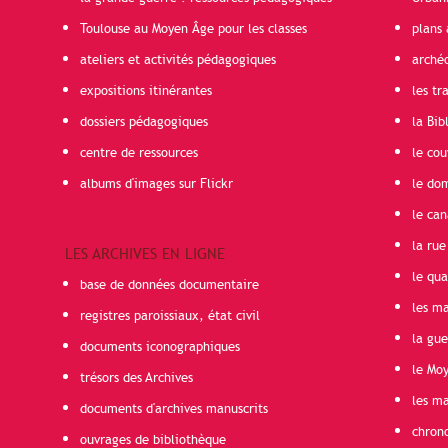
Toulouse au Moyen Âge pour les classes
plans 
ateliers et activités pédagogiques
arché
expositions itinérantes
les t
dossiers pédagogiques
la Bib
centre de ressources
le cou
albums d'images sur Flickr
le do
le can
la rue
LES ARCHIVES EN LIGNE
le qua
base de données documentaire
les ma
registres paroissiaux, état civil
la gu
documents iconographiques
le Mo
trésors des Archives
les ma
documents d'archives manuscrits
chron
ouvrages de bibliothèque