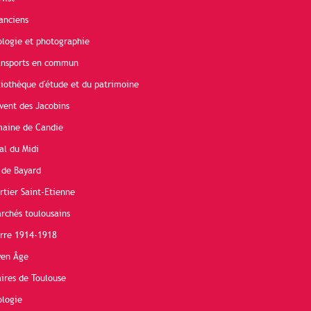
anciens
ologie et photographie
ransports en commun
liothèque d'étude et du patrimoine
vent des Jacobins
maine de Candie
al du Midi
 de Bayard
rtier Saint-Etienne
rchés toulousains
erre 1914-1918
yen Âge
ires de Toulouse
ologie