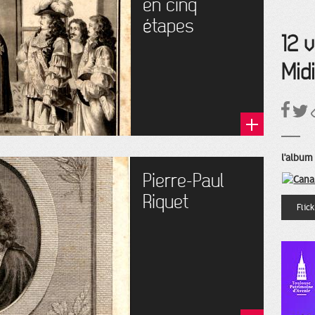
en cinq
étapes
12 
Mid
l'album 
Pierre-Paul
Riquet
Flic