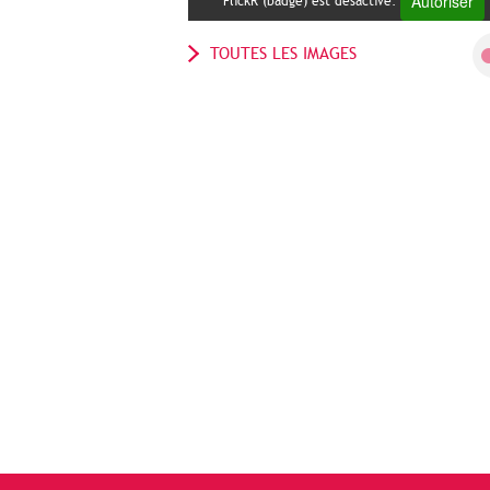
Autoriser
FlickR (badge) est désactivé.
TOUTES LES IMAGES