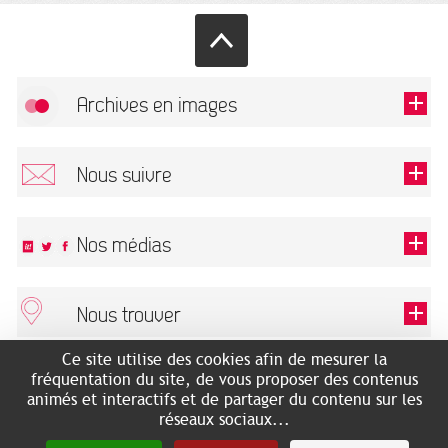
Archives en images
Autoriser
FlickR (badge) est désactivé.
Nous suivre
TOUTES LES IMAGES
Renseigner votre email pour recevoir notre lettre d'information.
Nos médias
Nous trouver
Ce champ est exigé.
OK
Ce site utilise des cookies afin de mesurer la
ARCHIVES MUNICIPALES
RECHERCHES GÉNÉALOGIQUES
fréquentation du site, de vous proposer des contenus
2 rue des Archives
NOUS CONNAÎTRE
animés et interactifs et de partager du contenu sur les
SERVICE ÉDUCATIF
31500 Toulouse
réseaux sociaux...
LES ARCHIVES EN LIGNE
Accès mobilité réduite :