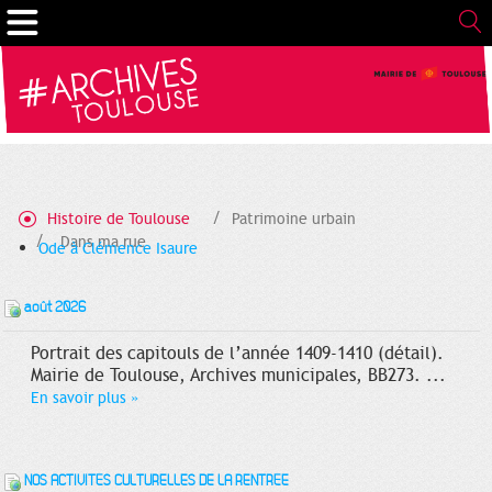
Gestion de vos préférences sur les cookies
Histoire de Toulouse
Patrimoine urbain
Dans ma rue
Ode à Clémence Isaure
août 2026
Portrait des capitouls de l’année 1409-1410 (détail).
Mairie de Toulouse, Archives municipales, BB273. ...
En savoir plus
»
NOS ACTIVITÉS CULTURELLES DE LA RENTRÉE