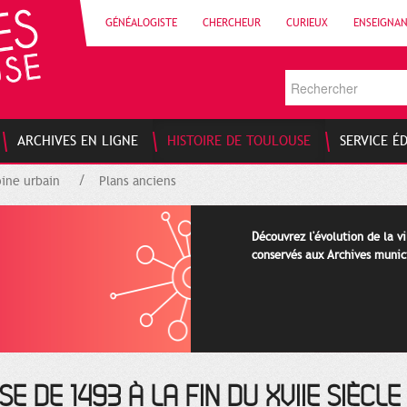
GÉNÉALOGISTE
CHERCHEUR
CURIEUX
ENSEIGNA
ARCHIVES EN LIGNE
HISTOIRE DE TOULOUSE
SERVICE É
ine urbain
Plans anciens
Découvrez l'évolution de la vi
conservés aux Archives munic
E DE 1493 À LA FIN DU XVIIE SIÈCLE