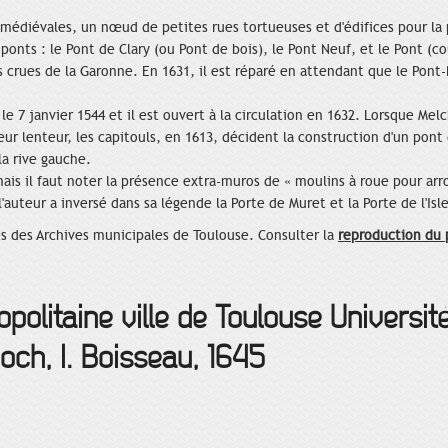
es médiévales, un nœud de petites rues tortueuses et d'édifices pour la 
 ponts : le Pont de Clary (ou Pont de bois), le Pont Neuf, et le Pont (co
 crues de la Garonne. En 1631, il est réparé en attendant que le Pont
e 7 janvier 1544 et il est ouvert à la circulation en 1632. Lorsque Melc
r lenteur, les capitouls, en 1613, décident la construction d'un pont de
 la rive gauche.
is il faut noter la présence extra-muros de « moulins à roue pour arrose
'auteur a inversé dans sa légende la Porte de Muret et la Porte de l'Isl
s des Archives municipales de Toulouse. Consulter la
reproduction du 
opolitaine ville de Toulouse Universit
ch, I. Boisseau, 1645