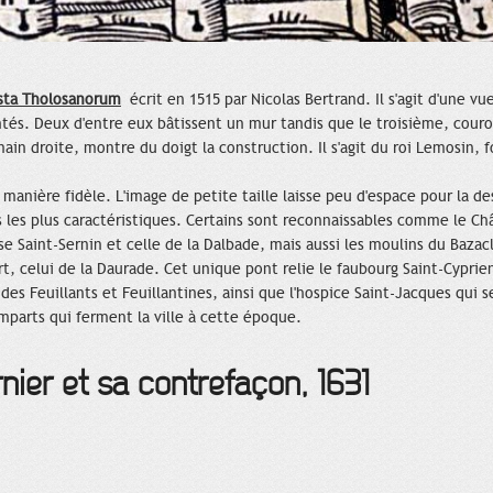
sta Tholosanorum
écrit en 1515 par Nicolas Bertrand. Il s'agit d'une vue
ntés. Deux d'entre eux bâtissent un mur tandis que le troisième, cou
ain droite, montre du doigt la construction. Il s'agit du roi Lemosin, 
manière fidèle. L'image de petite taille laisse peu d'espace pour la des
 les plus caractéristiques. Certains sont reconnaissables comme le Ch
ise Saint-Sernin et celle de la Dalbade, mais aussi les moulins du Baza
, celui de la Daurade. Cet unique pont relie le faubourg Saint-Cyprien à
s Feuillants et Feuillantines, ainsi que l'hospice Saint-Jacques qui se
emparts qui ferment la ville à cette époque.
nier et sa contrefaçon, 1631