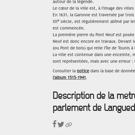
autour de la légende.
Le cœur de la ville est, à l'image des vill
En 1631, la Garonne est traversée par trois
e
XII
siècle, est régulièrement abîmé par les
est commencée.
La première pierre du Pont Neuf est posée l
Neuf est donc encore en travaux. Devant leu
(ou Pont de bois) qui relie l'île de Tounis à
La ville est contenue dans une enceinte, ma
sont représentées, mais avec une erreur : l
Consulter la
notice
dans la base de donnée
l'album 1515-1941
.
Description de la métr
parlement de Languedo