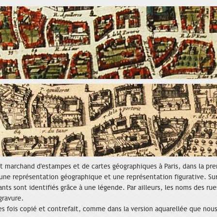
ait marchand d'estampes et de cartes géographiques à Paris, dans la pr
nt une représentation géographique et une représentation figurative. Sur
nts sont identifiés grâce à une légende. Par ailleurs, les noms des rues
gravure.
es fois copié et contrefait, comme dans la version aquarellée que nou