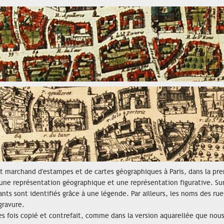
ait marchand d'estampes et de cartes géographiques à Paris, dans la pr
nt une représentation géographique et une représentation figurative. Sur
nts sont identifiés grâce à une légende. Par ailleurs, les noms des rues
gravure.
es fois copié et contrefait, comme dans la version aquarellée que nou