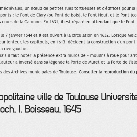
es médiévales, un nœud de petites rues tortueuses et d'édifices pour la 
 ponts : le Pont de Clary (ou Pont de bois), le Pont Neuf, et le Pont (co
 crues de la Garonne. En 1631, il est réparé en attendant que le Pont
e 7 janvier 1544 et il est ouvert à la circulation en 1632. Lorsque Melc
r lenteur, les capitouls, en 1613, décident la construction d'un pont de
 la rive gauche.
is il faut noter la présence extra-muros de « moulins à roue pour arrose
'auteur a inversé dans sa légende la Porte de Muret et la Porte de l'Isl
s des Archives municipales de Toulouse. Consulter la
reproduction du 
opolitaine ville de Toulouse Universit
ch, I. Boisseau, 1645