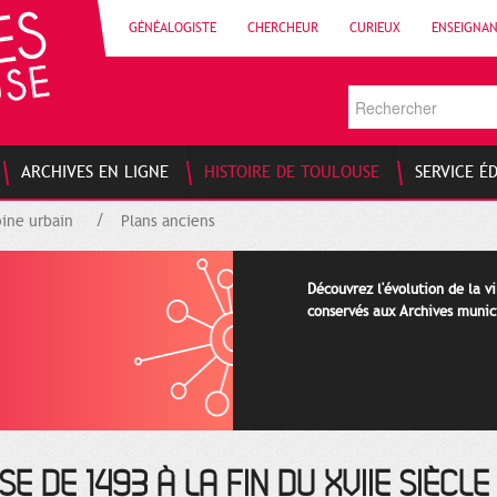
GÉNÉALOGISTE
CHERCHEUR
CURIEUX
ENSEIGNA
ARCHIVES EN LIGNE
HISTOIRE DE TOULOUSE
SERVICE É
ine urbain
Plans anciens
Découvrez l'évolution de la vi
conservés aux Archives munic
E DE 1493 À LA FIN DU XVIIE SIÈCLE