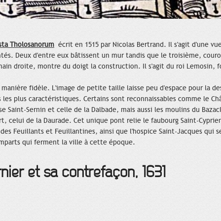
sta Tholosanorum
écrit en 1515 par Nicolas Bertrand. Il s'agit d'une vue
ntés. Deux d'entre eux bâtissent un mur tandis que le troisième, cou
ain droite, montre du doigt la construction. Il s'agit du roi Lemosin, 
manière fidèle. L'image de petite taille laisse peu d'espace pour la des
 les plus caractéristiques. Certains sont reconnaissables comme le Ch
ise Saint-Sernin et celle de la Dalbade, mais aussi les moulins du Baza
, celui de la Daurade. Cet unique pont relie le faubourg Saint-Cyprien à
s Feuillants et Feuillantines, ainsi que l'hospice Saint-Jacques qui se
emparts qui ferment la ville à cette époque.
nier et sa contrefaçon, 1631