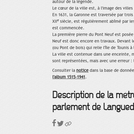
autour de la légende.
Le cœur de la ville est, à l'image des vill
En 1631, la Garonne est traversée par trois
e
XII
siècle, est régulièrement abîmé par les
est commencée.
La première pierre du Pont Neuf est posée l
Neuf est donc encore en travaux. Devant leu
(ou Pont de bois) qui relie l'île de Tounis à
La ville est contenue dans une enceinte, ma
sont représentées, mais avec une erreur : l
Consulter la
notice
dans la base de donnée
l'album 1515-1941
.
Description de la métr
parlement de Languedo