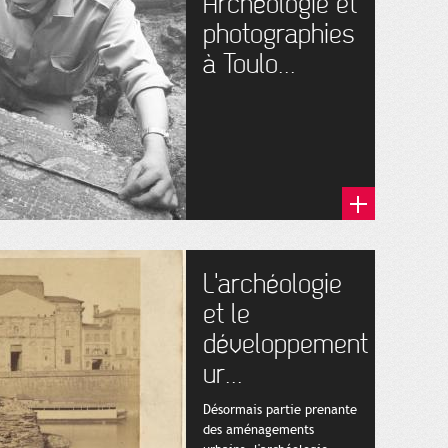
Archéologie et
photographies
à Toulo...
L'archéologie
et le
développement
ur...
Désormais partie prenante
des aménagements