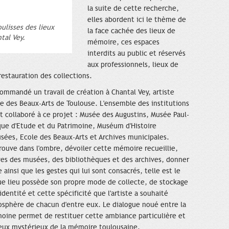
la suite de cette recherche,
elles abordent ici le thème de
oulisses des lieux
la face cachée des lieux de
tal Vey.
mémoire, ces espaces
interdits au public et réservés
aux professionnels, lieux de
restauration des collections.
commandé un travail de création à Chantal Vey, artiste
le des Beaux-Arts de Toulouse. L'ensemble des institutions
t collaboré à ce projet : Musée des Augustins, Musée Paul-
ue d'Etude et du Patrimoine, Muséum d'Histoire
usées, Ecole des Beaux-Arts et Archives municipales.
rouve dans l'ombre, dévoiler cette mémoire recueillie,
es des musées, des bibliothèques et des archives, donner
insi que les gestes qui lui sont consacrés, telle est le
ue lieu possède son propre mode de collecte, de stockage
identité et cette spécificité que l'artiste a souhaité
tmosphère de chacun d'entre eux. Le dialogue noué entre la
moine permet de restituer cette ambiance particulière et
lieux mystérieux de la mémoire toulousaine.