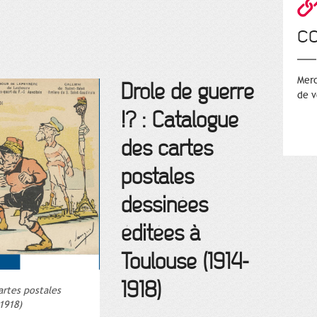
c
Merc
Drôle de guerre
de v
!? : Catalogue
des cartes
postales
dessinées
éditées à
Toulouse (1914-
1918)
artes postales
1918)