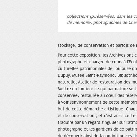
collections (p)réservées, dans les c
de mémoire, photographies de Chan
stockage, de conservation et parfois de 
Pour cette exposition, les Archives ont 
photographe et chargée de cours à l'Eco
culturelles patrimoniales de Toulouse on
Dupuy, Musée Saint-Raymond, Bibliothèq
naturelle, Atelier de restauration des m
Mettre en lumière ce qui par nature se t
conservée, restaurée au cœur des réserv
à voir l'environnement de cette mémoire a
but de cette démarche artistique. Chaq
et de conservation ; et c'est aussi cette 
traduire par un regard singulier sur l'a
photographe et les gardiens de ce patri
de découvrir ainsi de façon intime ces 