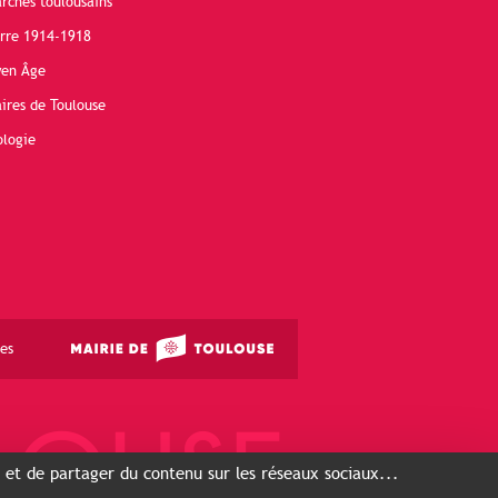
rchés toulousains
erre 1914-1918
yen Âge
ires de Toulouse
ologie
es
s et de partager du contenu sur les réseaux sociaux...