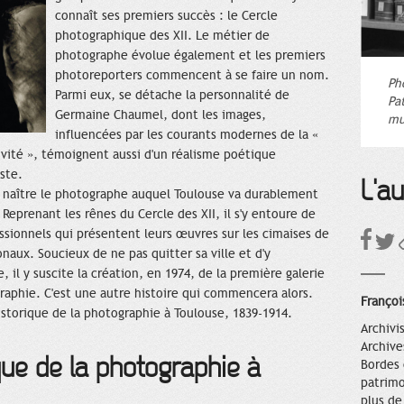
connaît ses premiers succès : le Cercle
photographique des XII. Le métier de
photographe évolue également et les premiers
photoreporters commencent à se faire un nom.
Ph
Parmi eux, se détache la personnalité de
Pa
Germaine Chaumel, dont les images,
mu
influencées par les courants modernes de la «
tivité », témoignent aussi d'un réalisme poétique
ste.
L'a
it naître le photographe auquel Toulouse va durablement
. Reprenant les rênes du Cercle des XII, il s'y entoure de
ssionnels qui présentent leurs œuvres sur les cimaises de
aux. Soucieux de ne pas quitter sa ville et d'y
, il y suscite la création, en 1974, de la première galerie
raphie. C'est une autre histoire qui commencera alors.
Françoi
historique de la photographie à Toulouse, 1839-1914.
Archivi
Archive
que de la photographie à
Bordes 
patrimo
plus de 