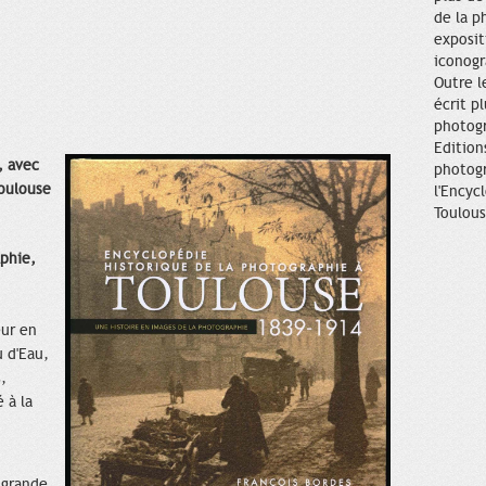
de la p
exposit
iconogr
Outre l
écrit pl
photogr
Editio
, avec
photogr
Toulouse
l'Encyc
Toulous
aphie,
eur en
 d'Eau,
,
 à la
 grande