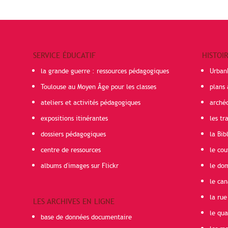
SERVICE ÉDUCATIF
HISTOI
la grande guerre : ressources pédagogiques
Urban
Toulouse au Moyen Âge pour les classes
plans 
ateliers et activités pédagogiques
arché
expositions itinérantes
les t
dossiers pédagogiques
la Bib
centre de ressources
le cou
albums d'images sur Flickr
le do
le can
la rue
LES ARCHIVES EN LIGNE
le qua
base de données documentaire