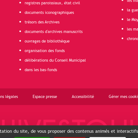
les ma
registres paroissiaux, état civil
la gu
documents iconographiques
le Mo
trésors des Archives
les ma
documents d'archives manuscrits
chron
ouvrages de bibliothèque
organisation des fonds
délibérations du Conseil Municipal
dans les bas-fonds
ns légales
Espace presse
Accessibilité
Gérer mes cooki
ntation du site, de vous proposer des contenus animés et interactif