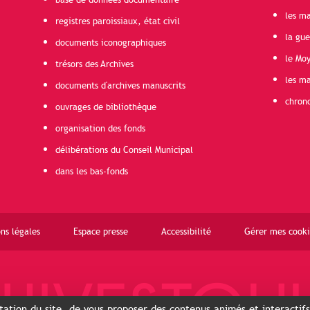
base de données documentaire
les ma
registres paroissiaux, état civil
la gu
documents iconographiques
le Mo
trésors des Archives
les ma
documents d'archives manuscrits
chron
ouvrages de bibliothèque
organisation des fonds
délibérations du Conseil Municipal
dans les bas-fonds
ns légales
Espace presse
Accessibilité
Gérer mes cooki
ntation du site, de vous proposer des contenus animés et interactif