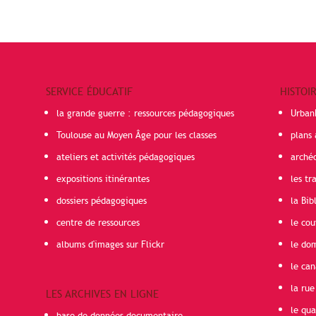
SERVICE ÉDUCATIF
HISTOI
la grande guerre : ressources pédagogiques
Urban
Toulouse au Moyen Âge pour les classes
plans 
ateliers et activités pédagogiques
arché
expositions itinérantes
les t
dossiers pédagogiques
la Bib
centre de ressources
le cou
albums d'images sur Flickr
le do
le can
la rue
LES ARCHIVES EN LIGNE
le qua