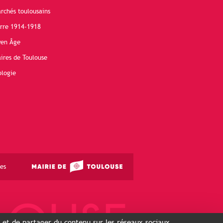
rchés toulousains
erre 1914-1918
yen Âge
ires de Toulouse
ologie
es
s et de partager du contenu sur les réseaux sociaux...