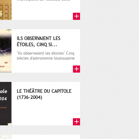
ILS OBSERVAIENT LES
ÉTOILES, CINQ SI...
"Ils observaient les étoiles" Cinq
siècles d'astronomie toulousaine
Archives Municipales d...
LE THÉÂTRE DU CAPITOLE
(1736-2004)