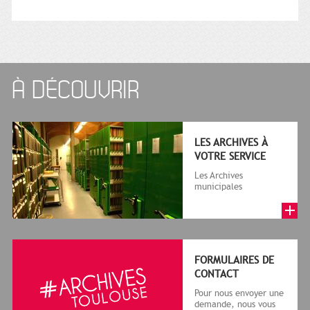
À DÉCOUVRIR
LES ARCHIVES À
VOTRE SERVICE
Les Archives
municipales
collectent, classent et
conservent un grand
nombre de documents
c...
FORMULAIRES DE
CONTACT
Pour nous envoyer une
demande, nous vous