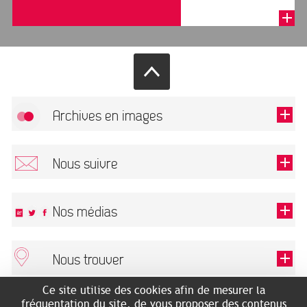
remercions de bien
vouloir renseigner le
formulai...
Archives en images
Autoriser
FlickR (badge) est désactivé.
Nous suivre
TOUTES LES IMAGES
Renseigner votre email pour recevoir notre lettre d'information.
Nos médias
Nous trouver
Ce champ est exigé.
OK
Ce site utilise des cookies afin de mesurer la
ARCHIVES MUNICIPALES
RECHERCHES GÉNÉALOGIQUES
fréquentation du site, de vous proposer des contenus