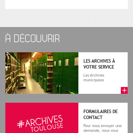
À DÉCOUVRIR
LES ARCHIVES À
VOTRE SERVICE
Les Archives
municipales
collectent, classent et
conservent un grand
nombre de documents
c...
FORMULAIRES DE
CONTACT
Pour nous envoyer une
demande, nous vous