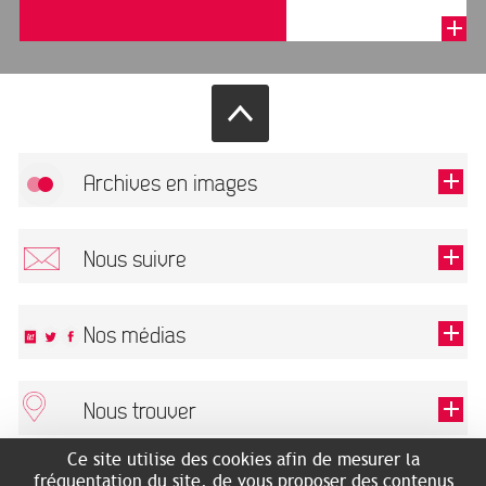
remercions de bien
vouloir renseigner le
formulai...
Archives en images
Autoriser
FlickR (badge) est désactivé.
Nous suivre
TOUTES LES IMAGES
Renseigner votre email pour recevoir notre lettre d'information.
Nos médias
Nous trouver
Ce champ est exigé.
OK
Ce site utilise des cookies afin de mesurer la
ARCHIVES MUNICIPALES
RECHERCHES GÉNÉALOGIQUES
fréquentation du site, de vous proposer des contenus