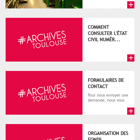
conservent un grand
nombre de documents
c...
COMMENT
CONSULTER L'ÉTAT
CIVIL NUMÉR...
FORMULAIRES DE
CONTACT
Pour nous envoyer une
demande, nous vous
remercions de bien
vouloir renseigner le
formulai...
ORGANISATION DES
FONDS