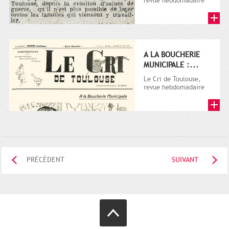
revue hebdomadaire
satirique, apparut en
1906 tout d'abord,
puis...
A LA BOUCHERIE
MUNICIPALE :...
Le Cri de Toulouse,
revue hebdomadaire
satirique, apparut en
1906 tout d'abord,
puis...
PRÉCÉDENT
SUIVANT