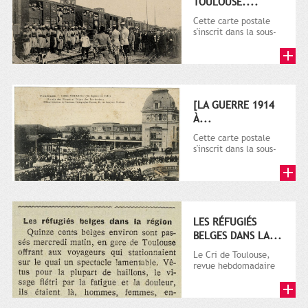
TOULOUSE....
Cette carte postale
s'inscrit dans la sous-
série 9 Fi comprenant
plusieurs milliers de...
[LA GUERRE 1914
À...
Cette carte postale
s'inscrit dans la sous-
série 9 Fi comprenant
plusieurs milliers de...
LES RÉFUGIÉS
BELGES DANS LA...
Le Cri de Toulouse,
revue hebdomadaire
satirique apparut en
1906 tout d'abord,
puis...