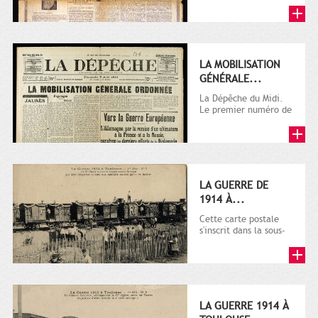
LA MOBILISATION
GÉNÉRALE...
La Dépêche du Midi.
Le premier numéro de
La Dépêche de
Toulouse paraît le 2
octobre...
LA GUERRE DE
1914 À...
Cette carte postale
s'inscrit dans la sous-
série 9 Fi comprenant
plusieurs milliers de...
LA GUERRE 1914 À