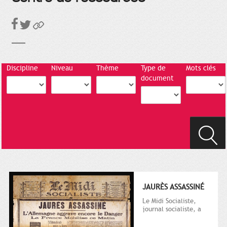
Discipline
Niveau
Thème
Type de
Mots clés
document
JAURÈS ASSASSINÉ
Le Midi Socialiste,
journal socialiste, a
été fondé en 1908 par
Vincent Auriol, né à...