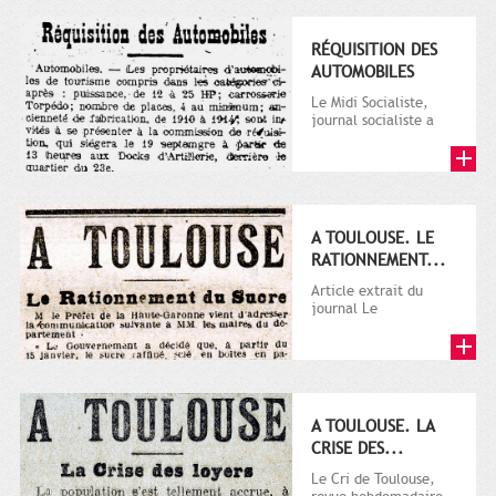
RÉQUISITION DES
AUTOMOBILES
Le Midi Socialiste,
journal socialiste a
été fondé en 1908 par
Vincent Auriol, né à...
A TOULOUSE. LE
RATIONNEMENT...
Article extrait du
journal Le
Télégramme.
A TOULOUSE. LA
CRISE DES...
Le Cri de Toulouse,