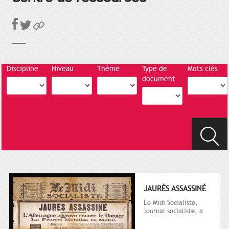
Discipline
Niveau
Thème
Type de
Mots clés
document
JAURÈS ASSASSINÉ
Le Midi Socialiste,
journal socialiste, a
été fondé en 1908 par
Vincent Auriol, né à...