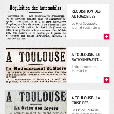
RÉQUISITION DES
AUTOMOBILES
Le Midi Socialiste,
journal socialiste a
été fondé en 1908 par
Vincent Auriol, né à...
A TOULOUSE. LE
RATIONNEMENT...
Article extrait du
journal Le
Télégramme.
A TOULOUSE. LA
CRISE DES...
Le Cri de Toulouse,