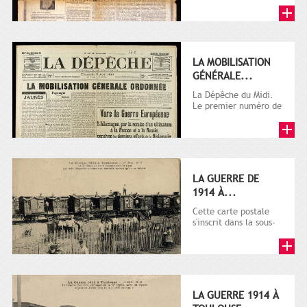
LA MOBILISATION
GÉNÉRALE...
La Dépêche du Midi.
Le premier numéro de
La Dépêche de
Toulouse paraît le 2
octobre...
LA GUERRE DE
1914 À...
Cette carte postale
s'inscrit dans la sous-
série 9 Fi comprenant
plusieurs milliers de...
LA GUERRE 1914 À