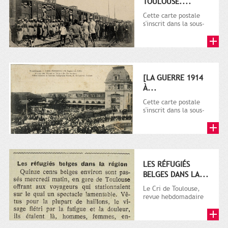
TOULOUSE....
Cette carte postale
s'inscrit dans la sous-
série 9 Fi comprenant
plusieurs milliers de...
[LA GUERRE 1914
À...
Cette carte postale
s'inscrit dans la sous-
série 9 Fi comprenant
plusieurs milliers de...
LES RÉFUGIÉS
BELGES DANS LA...
Le Cri de Toulouse,
revue hebdomadaire
satirique apparut en
1906 tout d'abord,
puis...