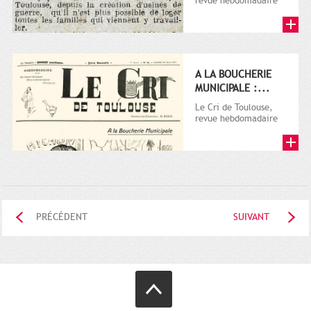
revue hebdomadaire
satirique, apparut en
1906 tout d'abord,
puis...
A LA BOUCHERIE
MUNICIPALE :...
Le Cri de Toulouse,
revue hebdomadaire
satirique, apparut en
1906 tout d'abord,
puis...
PRÉCÉDENT
SUIVANT