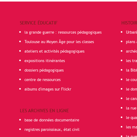
SERVICE ÉDUCATIF
HISTOI
la grande guerre : ressources pédagogiques
Urban
Toulouse au Moyen Âge pour les classes
plans 
ateliers et activités pédagogiques
arché
expositions itinérantes
les t
dossiers pédagogiques
la Bib
centre de ressources
le cou
albums d'images sur Flickr
le do
le can
la rue
LES ARCHIVES EN LIGNE
le qua
base de données documentaire
les ma
registres paroissiaux, état civil
la gu