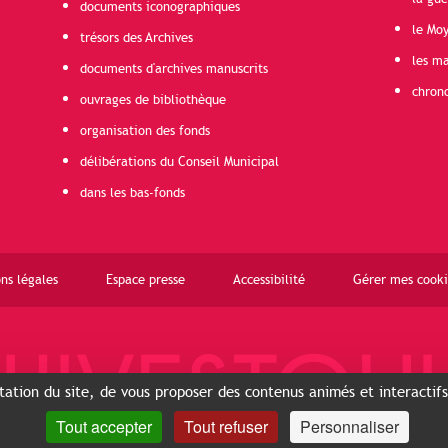
documents iconographiques
le Mo
trésors des Archives
les ma
documents d'archives manuscrits
chron
ouvrages de bibliothèque
organisation des fonds
délibérations du Conseil Municipal
dans les bas-fonds
ns légales
Espace presse
Accessibilité
Gérer mes cooki
ntation du site, de vous proposer des contenus animés et interactif
Tout accepter
Tout refuser
Personnaliser