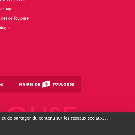
yen Âge
ires de Toulouse
ologie
es
s et de partager du contenu sur les réseaux sociaux...