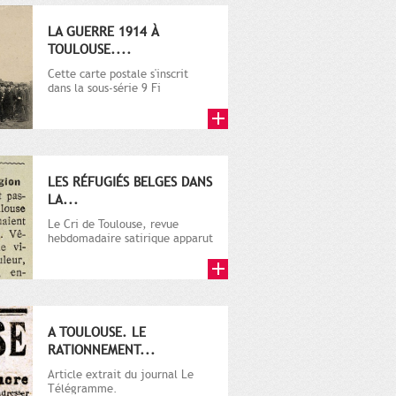
LA GUERRE 1914 À
TOULOUSE....
Cette carte postale s'inscrit
dans la sous-série 9 Fi
comprenant plusieurs milliers
de...
LES RÉFUGIÉS BELGES DANS
LA...
Le Cri de Toulouse, revue
hebdomadaire satirique apparut
en 1906 tout d'abord, puis...
A TOULOUSE. LE
RATIONNEMENT...
Article extrait du journal Le
Télégramme.