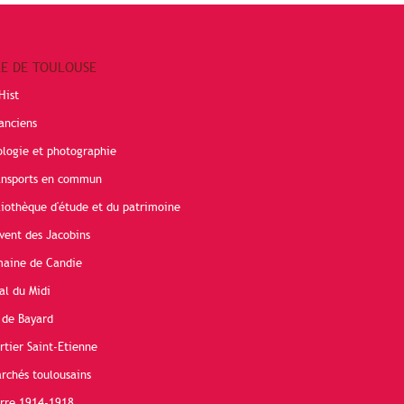
RE DE TOULOUSE
Hist
anciens
ologie et photographie
ransports en commun
liothèque d'étude et du patrimoine
vent des Jacobins
maine de Candie
al du Midi
 de Bayard
rtier Saint-Etienne
rchés toulousains
erre 1914-1918