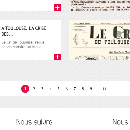
par Vincent Auriol, né à...
A TOULOUSE. LA CRISE
DES...
Le Cri de Toulouse, revue
hebdomadaire satirique,
apparut en 1906 tout d'abord,
puis...
1
2
3
4
5
6
7
8
9
...11
Nous suivre
Nous 