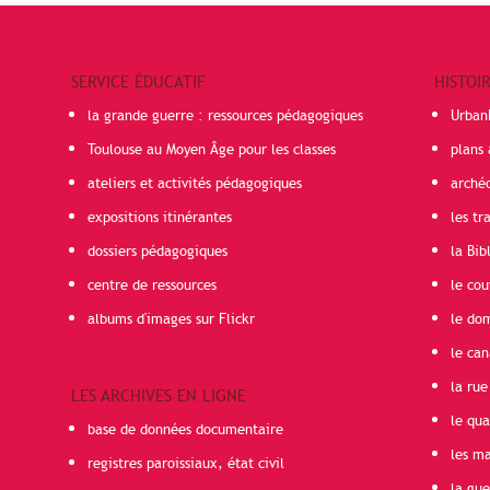
SERVICE ÉDUCATIF
HISTOI
la grande guerre : ressources pédagogiques
Urban
Toulouse au Moyen Âge pour les classes
plans 
ateliers et activités pédagogiques
arché
expositions itinérantes
les t
dossiers pédagogiques
la Bib
centre de ressources
le cou
albums d'images sur Flickr
le do
le can
la rue
LES ARCHIVES EN LIGNE
le qua
base de données documentaire
les ma
registres paroissiaux, état civil
la gu