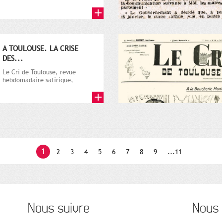
par Vincent Auriol, né à...
A TOULOUSE. LA CRISE
DES...
Le Cri de Toulouse, revue
hebdomadaire satirique,
apparut en 1906 tout d'abord,
puis...
1
2
3
4
5
6
7
8
9
...11
Nous suivre
Nous 