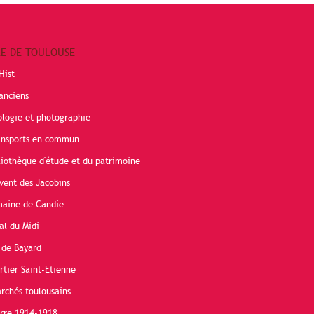
RE DE TOULOUSE
Hist
anciens
ologie et photographie
ransports en commun
liothèque d'étude et du patrimoine
vent des Jacobins
maine de Candie
al du Midi
 de Bayard
rtier Saint-Etienne
rchés toulousains
erre 1914-1918