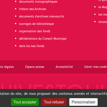
documents iconographiques
le Mo
trésors des Archives
les ma
documents d'archives manuscrits
chron
ouvrages de bibliothèque
organisation des fonds
délibérations du Conseil Municipal
dans les bas-fonds
ns légales
Espace presse
Accessibilité
Gérer mes cooki
ntation du site, de vous proposer des contenus animés et interactif
Tout accepter
Tout refuser
Personnaliser