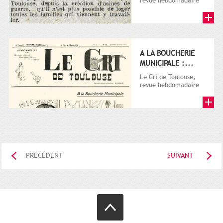
revue hebdomadaire
satirique, apparut en
1906 tout d'abord,
puis...
A LA BOUCHERIE
MUNICIPALE :...
Le Cri de Toulouse,
revue hebdomadaire
satirique, apparut en
1906 tout d'abord,
puis...
PRÉCÉDENT
SUIVANT