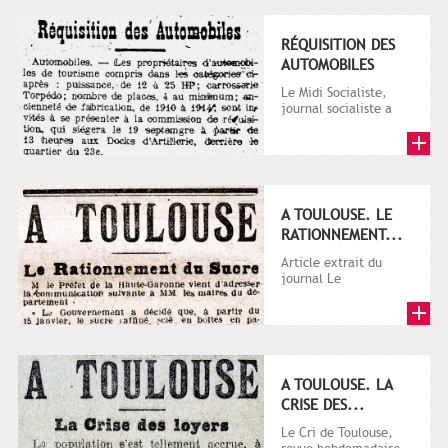
RÉQUISITION DES
AUTOMOBILES
Le Midi Socialiste,
journal socialiste a
été fondé en 1908 par
Vincent Auriol, né à...
A TOULOUSE. LE
RATIONNEMENT...
Article extrait du
journal Le
Télégramme.
A TOULOUSE. LA
CRISE DES...
Le Cri de Toulouse,