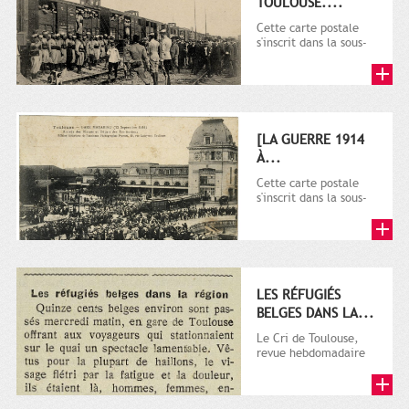
TOULOUSE....
Cette carte postale
s'inscrit dans la sous-
série 9 Fi comprenant
plusieurs milliers de...
[LA GUERRE 1914
À...
Cette carte postale
s'inscrit dans la sous-
série 9 Fi comprenant
plusieurs milliers de...
LES RÉFUGIÉS
BELGES DANS LA...
Le Cri de Toulouse,
revue hebdomadaire
satirique apparut en
1906 tout d'abord,
puis...