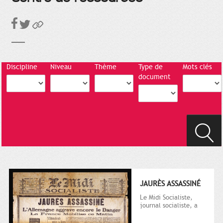
Discipline
Niveau
Thème
Type de
Mots clés
document
JAURÈS ASSASSINÉ
Le Midi Socialiste,
journal socialiste, a
été fondé en 1908 par
Vincent Auriol, né à...