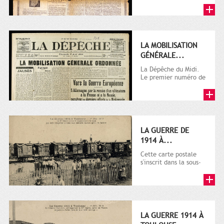
LA MOBILISATION
GÉNÉRALE...
La Dépêche du Midi.
Le premier numéro de
La Dépêche de
Toulouse paraît le 2
octobre...
LA GUERRE DE
1914 À...
Cette carte postale
s'inscrit dans la sous-
série 9 Fi comprenant
plusieurs milliers de...
LA GUERRE 1914 À