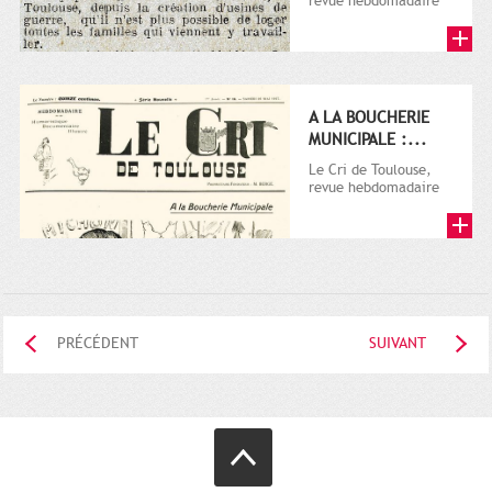
revue hebdomadaire
satirique, apparut en
1906 tout d'abord,
puis...
A LA BOUCHERIE
MUNICIPALE :...
Le Cri de Toulouse,
revue hebdomadaire
satirique, apparut en
1906 tout d'abord,
puis...
PRÉCÉDENT
SUIVANT