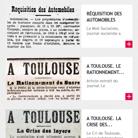
RÉQUISITION DES
AUTOMOBILES
Le Midi Socialiste,
journal socialiste a
été fondé en 1908 par
Vincent Auriol, né à...
A TOULOUSE. LE
RATIONNEMENT...
Article extrait du
journal Le
Télégramme.
A TOULOUSE. LA
CRISE DES...
Le Cri de Toulouse,