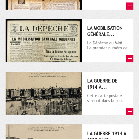
LA MOBILISATION
GÉNÉRALE...
La Dépêche du Midi.
Le premier numéro de
La Dépêche de
Toulouse paraît le 2
octobre...
LA GUERRE DE
1914 À...
Cette carte postale
s'inscrit dans la sous-
série 9 Fi comprenant
plusieurs milliers de...
LA GUERRE 1914 À