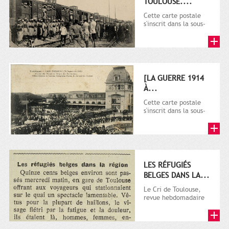
TOULOUSE....
Cette carte postale
s'inscrit dans la sous-
série 9 Fi comprenant
plusieurs milliers de...
[LA GUERRE 1914
À...
Cette carte postale
s'inscrit dans la sous-
série 9 Fi comprenant
plusieurs milliers de...
LES RÉFUGIÉS
BELGES DANS LA...
Le Cri de Toulouse,
revue hebdomadaire
satirique apparut en
1906 tout d'abord,
puis...