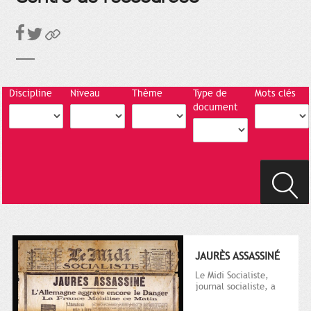
Discipline
Niveau
Thème
Type de
Mots clés
document
JAURÈS ASSASSINÉ
Le Midi Socialiste,
journal socialiste, a
été fondé en 1908 par
Vincent Auriol, né à...