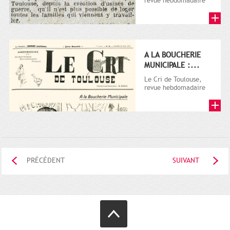
revue hebdomadaire
satirique, apparut en
1906 tout d'abord,
puis...
A LA BOUCHERIE
MUNICIPALE :...
Le Cri de Toulouse,
revue hebdomadaire
satirique, apparut en
1906 tout d'abord,
puis...
PRÉCÉDENT
SUIVANT