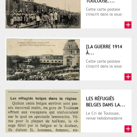
TOULOUSE....
Cette carte postale
s'inscrit dans la sous-
série 9 Fi comprenant
plusieurs milliers de...
[LA GUERRE 1914
À...
Cette carte postale
s'inscrit dans la sous-
série 9 Fi comprenant
plusieurs milliers de...
LES RÉFUGIÉS
BELGES DANS LA...
Le Cri de Toulouse,
revue hebdomadaire
satirique apparut en
1906 tout d'abord,
puis...