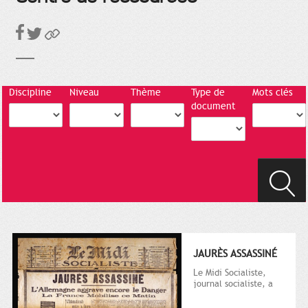
Discipline
Niveau
Thème
Type de
Mots clés
document
JAURÈS ASSASSINÉ
Le Midi Socialiste,
journal socialiste, a
été fondé en 1908 par
Vincent Auriol, né à...