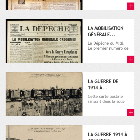
LA MOBILISATION
GÉNÉRALE...
La Dépêche du Midi.
Le premier numéro de
La Dépêche de
Toulouse paraît le 2
octobre...
LA GUERRE DE
1914 À...
Cette carte postale
s'inscrit dans la sous-
série 9 Fi comprenant
plusieurs milliers de...
LA GUERRE 1914 À