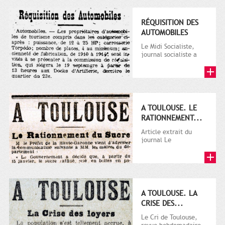
RÉQUISITION DES
AUTOMOBILES
Le Midi Socialiste,
journal socialiste a
été fondé en 1908 par
Vincent Auriol, né à...
A TOULOUSE. LE
RATIONNEMENT...
Article extrait du
journal Le
Télégramme.
A TOULOUSE. LA
CRISE DES...
Le Cri de Toulouse,