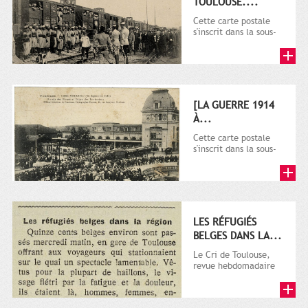
TOULOUSE....
Cette carte postale
s'inscrit dans la sous-
série 9 Fi comprenant
plusieurs milliers de...
[LA GUERRE 1914
À...
Cette carte postale
s'inscrit dans la sous-
série 9 Fi comprenant
plusieurs milliers de...
LES RÉFUGIÉS
BELGES DANS LA...
Le Cri de Toulouse,
revue hebdomadaire
satirique apparut en
1906 tout d'abord,
puis...