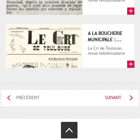
revue hebdomadaire
satirique, apparut en
1906 tout d'abord,
puis...
A LA BOUCHERIE
MUNICIPALE :...
Le Cri de Toulouse,
revue hebdomadaire
satirique, apparut en
1906 tout d'abord,
puis...
PRÉCÉDENT
SUIVANT