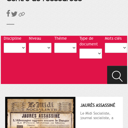
Discipline
Niveau
Thème
Type de
Mots clés
document
JAURÈS ASSASSINÉ
Le Midi Socialiste,
journal socialiste, a
été fondé en 1908 par
Vincent Auriol, né à...