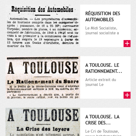
RÉQUISITION DES
AUTOMOBILES
Le Midi Socialiste,
journal socialiste a
été fondé en 1908 par
Vincent Auriol, né à...
A TOULOUSE. LE
RATIONNEMENT...
Article extrait du
journal Le
Télégramme.
A TOULOUSE. LA
CRISE DES...
Le Cri de Toulouse,