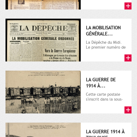
LA MOBILISATION
GÉNÉRALE...
La Dépêche du Midi.
Le premier numéro de
La Dépêche de
Toulouse paraît le 2
octobre...
LA GUERRE DE
1914 À...
Cette carte postale
s'inscrit dans la sous-
série 9 Fi comprenant
plusieurs milliers de...
LA GUERRE 1914 À