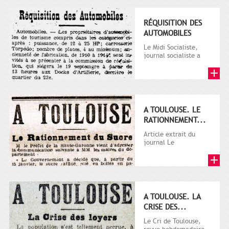
RÉQUISITION DES
AUTOMOBILES
Le Midi Socialiste,
journal socialiste a
été fondé en 1908 par
Vincent Auriol, né à...
A TOULOUSE. LE
RATIONNEMENT...
Article extrait du
journal Le
Télégramme.
A TOULOUSE. LA
CRISE DES...
Le Cri de Toulouse,