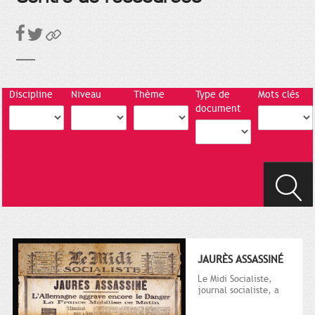
Discipline
Niveau
Thème
Type de
Mots clés
document
JAURÈS ASSASSINÉ
Le Midi Socialiste,
journal socialiste, a
été fondé en 1908 par
Vincent Auriol, né à...