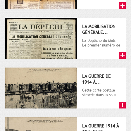
LA MOBILISATION
GÉNÉRALE...
La Dépêche du Midi.
Le premier numéro de
La Dépêche de
Toulouse paraît le 2
octobre...
LA GUERRE DE
1914 À...
Cette carte postale
s'inscrit dans la sous-
série 9 Fi comprenant
plusieurs milliers de...
LA GUERRE 1914 À