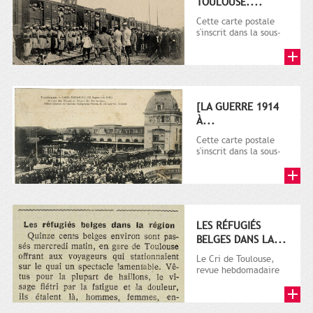
TOULOUSE....
Cette carte postale
s'inscrit dans la sous-
série 9 Fi comprenant
plusieurs milliers de...
[LA GUERRE 1914
À...
Cette carte postale
s'inscrit dans la sous-
série 9 Fi comprenant
plusieurs milliers de...
LES RÉFUGIÉS
BELGES DANS LA...
Le Cri de Toulouse,
revue hebdomadaire
satirique apparut en
1906 tout d'abord,
puis...