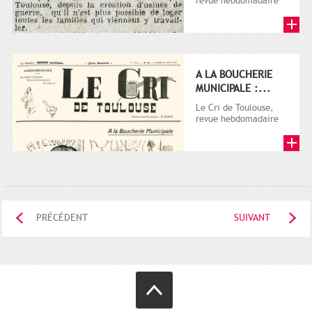
revue hebdomadaire
satirique, apparut en
1906 tout d'abord,
puis...
A LA BOUCHERIE
MUNICIPALE :...
Le Cri de Toulouse,
revue hebdomadaire
satirique, apparut en
1906 tout d'abord,
puis...
PRÉCÉDENT
SUIVANT