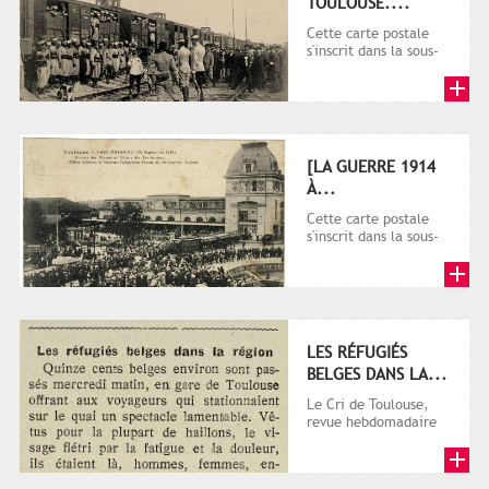
TOULOUSE....
Cette carte postale
s'inscrit dans la sous-
série 9 Fi comprenant
plusieurs milliers de...
[LA GUERRE 1914
À...
Cette carte postale
s'inscrit dans la sous-
série 9 Fi comprenant
plusieurs milliers de...
LES RÉFUGIÉS
BELGES DANS LA...
Le Cri de Toulouse,
revue hebdomadaire
satirique apparut en
1906 tout d'abord,
puis...