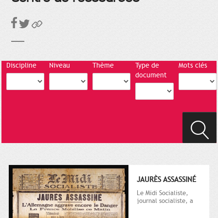
Discipline
Niveau
Thème
Type de
Mots clés
document
JAURÈS ASSASSINÉ
Le Midi Socialiste,
journal socialiste, a
été fondé en 1908 par
Vincent Auriol, né à...