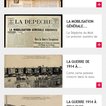
LA MOBILISATION
GÉNÉRALE...
La Dépêche du Midi.
Le premier numéro de
La Dépêche de
Toulouse paraît le 2
octobre...
LA GUERRE DE
1914 À...
Cette carte postale
s'inscrit dans la sous-
série 9 Fi comprenant
plusieurs milliers de...
LA GUERRE 1914 À