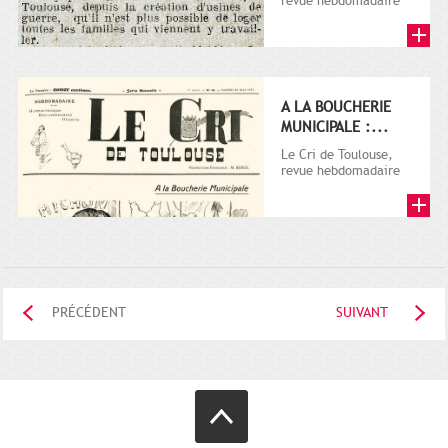
revue hebdomadaire
satirique, apparut en
1906 tout d'abord,
puis...
A LA BOUCHERIE
MUNICIPALE :...
Le Cri de Toulouse,
revue hebdomadaire
satirique, apparut en
1906 tout d'abord,
puis...
PRÉCÉDENT
SUIVANT