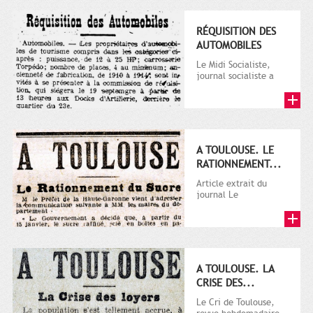
RÉQUISITION DES
AUTOMOBILES
Le Midi Socialiste,
journal socialiste a
été fondé en 1908 par
Vincent Auriol, né à...
A TOULOUSE. LE
RATIONNEMENT...
Article extrait du
journal Le
Télégramme.
A TOULOUSE. LA
CRISE DES...
Le Cri de Toulouse,