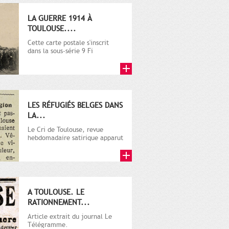
LA GUERRE 1914 À
TOULOUSE....
Cette carte postale s'inscrit
dans la sous-série 9 Fi
comprenant plusieurs milliers
de...
LES RÉFUGIÉS BELGES DANS
LA...
Le Cri de Toulouse, revue
hebdomadaire satirique apparut
en 1906 tout d'abord, puis...
A TOULOUSE. LE
RATIONNEMENT...
Article extrait du journal Le
Télégramme.