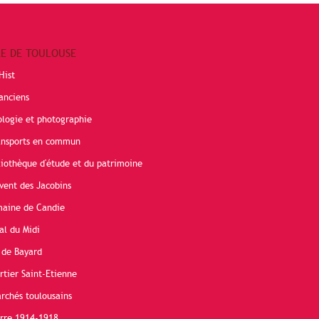
RE DE TOULOUSE
Hist
anciens
ologie et photographie
ransports en commun
liothèque d'étude et du patrimoine
vent des Jacobins
maine de Candie
al du Midi
 de Bayard
rtier Saint-Etienne
rchés toulousains
erre 1914-1918