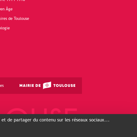
yen Âge
ires de Toulouse
ologie
es
s et de partager du contenu sur les réseaux sociaux...