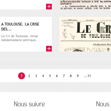
par Vincent Auriol, né à...
A TOULOUSE. LA CRISE
DES...
Le Cri de Toulouse, revue
hebdomadaire satirique,
apparut en 1906 tout d'abord,
puis...
1
2
3
4
5
6
7
8
9
...11
Nous suivre
Nous 