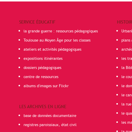
SERVICE ÉDUCATIF
HISTOI
la grande guerre : ressources pédagogiques
Urban
Toulouse au Moyen Âge pour les classes
plans 
ateliers et activités pédagogiques
arché
expositions itinérantes
les t
dossiers pédagogiques
la Bib
centre de ressources
le cou
albums d'images sur Flickr
le do
le can
la rue
LES ARCHIVES EN LIGNE
le qua
base de données documentaire
les ma
registres paroissiaux, état civil
la gu