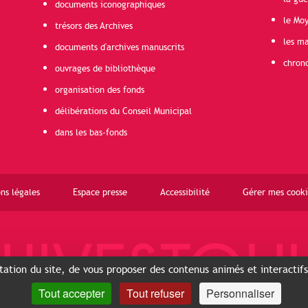
documents iconographiques
le Mo
trésors des Archives
les ma
documents d'archives manuscrits
chron
ouvrages de bibliothèque
organisation des fonds
délibérations du Conseil Municipal
dans les bas-fonds
ns légales
Espace presse
Accessibilité
Gérer mes cooki
ntation du site, de vous proposer des contenus animés et interactif
Tout accepter
Tout refuser
Personnaliser